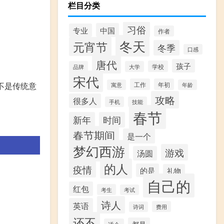
栏目分类
习俗
中国
专业
作者
冬天
元宵节
冬季
口感
唐代
孩子
学校
品牌
大学
宋代
工作
年初
不是传统意
寓意
年龄
攻略
很多人
手机
技能
春节
新年
时间
春节期间
是一个
梦幻西游
游戏
汤圆
的人
疫情
的是
礼物
自己的
红包
考生
考试
诗人
英语
费用
诗词
还不
都是