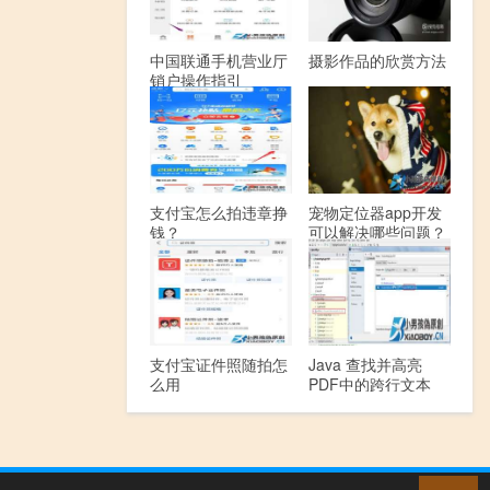
中国联通手机营业厅
摄影作品的欣赏方法
销户操作指引
支付宝怎么拍违章挣
宠物定位器app开发
钱？
可以解决哪些问题？
支付宝证件照随拍怎
Java 查找并高亮
么用
PDF中的跨行文本