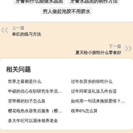
牙膏和什么能做水晶泥
牙膏水晶泥的制作方法
穷人做起泡胶不用胶水
上一篇
单杠的练习方法
下一篇
夏天给小孩吃什么零食好
相关问题
世界之最都是什么
过年在异乡的你吃什么
申硕的信心在职研究生学员要如何坚定
过年同辈送礼送几件合适
背带裤的扣子怎么装
如何用一句话来挽留爱情？十句情话足矣
樱花电热水器售后服务（樱花电热水器怎么样）
税率6%怎么算
多大年纪可以退休领养老金