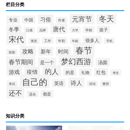
栏目分类
冬天
元宵节
习俗
中国
专业
作者
唐代
冬季
孩子
学校
品牌
大学
口感
宋代
很多人
工作
年初
寓意
年龄
手机
春节
攻略
新年
时间
技能
梦幻西游
春节期间
是一个
汤圆
的人
游戏
疫情
红包
的是
礼物
考生
自己的
诗人
英语
费用
考试
诗词
还不
都是
适合
知识分类