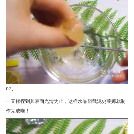
07、
一直揉捏到其表面光滑为止，这样水晶戳戳泥史莱姆就制
作完成啦！