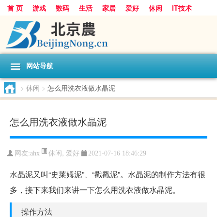
首 页
游戏
数码
生活
家居
爱好
休闲
IT技术
互联网
手机
购物
网站导航
>
休闲
>
怎么用洗衣液做水晶泥
怎么用洗衣液做水晶泥
休闲
,
爱好
网友:
ahx
2021-07-16 18:46:29
水晶泥又叫“史莱姆泥”、“戳戳泥”。水晶泥的制作方法有很
多，接下来我们来讲一下怎么用洗衣液做水晶泥。
操作方法