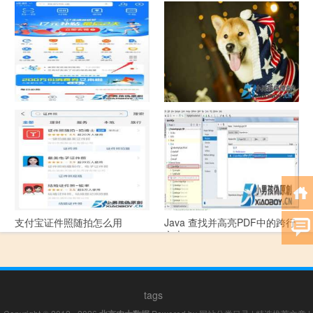
中国联通手机营业厅销户操作
摄影作品的欣赏方法
指引
支付宝怎么拍违章挣钱？
宠物定位器app开发可以解决哪
些问题？
支付宝证件照随拍怎么用
Java 查找并高亮PDF中的跨行
文本
tags