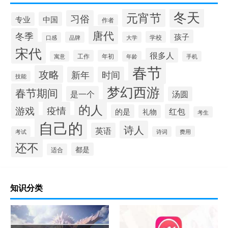
冬天
元宵节
习俗
中国
专业
作者
唐代
冬季
孩子
学校
品牌
大学
口感
宋代
很多人
工作
年初
寓意
年龄
手机
春节
攻略
新年
时间
技能
梦幻西游
春节期间
是一个
汤圆
的人
游戏
疫情
红包
的是
礼物
考生
自己的
诗人
英语
费用
考试
诗词
还不
都是
适合
知识分类