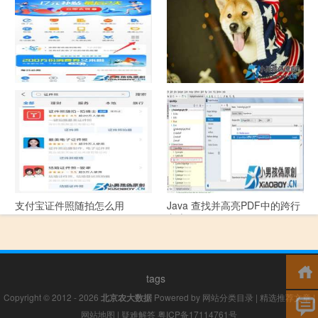
支付宝怎么拍违章挣钱？
宠物定位器app开发可以解决哪
些问题？
支付宝证件照随拍怎么用
Java 查找并高亮PDF中的跨行
文本
tags
Copyright © 2012 - 2026
北京农大数据
Powered by
网站分类目录
|
精选推荐文章
|
网站地图
|
疑难解答
粤ICP备17114761号