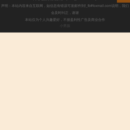
声明：本站内容来自互联网，如信息有错误可发邮件到f_fb#foxmail.com说明，我们
会及时纠正，谢谢
本站仅为个人兴趣爱好，不接盈利性广告及商业合作
小男孩