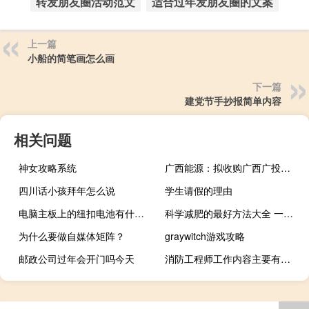
转发朋友圈活动范文
适合过年发朋友圈的文案
上一篇
小船的简笔画怎么画
下一篇
建党节手抄报简单内容
相关问题
神女攻略系统
广西能源：拟收购广西广投海上风电60%股权
四川话小孩拜年怎么说
学生请假的理由
电脑主板上的纽扣电池有什么用
科学减肥的最好方法大全 一周瘦10斤
为什么要做自媒体矩阵？
graywitch游戏攻略
邮政公司过年会开门吗今天
消防工程师工作内容主要有哪些