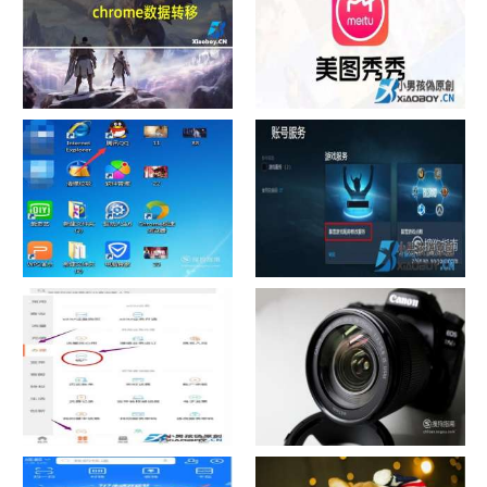
chrome数据转移
怎样给照片换背景
如何看认识QQ好友具体多少天
战网怎么修改昵称？
了
中国联通手机营业厅销户操作
摄影作品的欣赏方法
指引