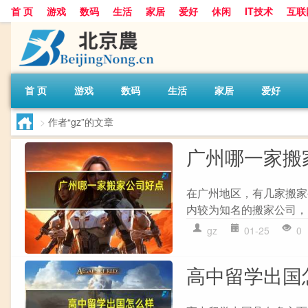
首 页
游戏
数码
生活
家居
爱好
休闲
IT技术
互联
首 页
游戏
数码
生活
家居
爱好
>
作者“gz”的文章
广州哪一家搬
在广州地区，有几家搬家
内较为知名的搬家公司，
gz
01-25
0
高中留学出国