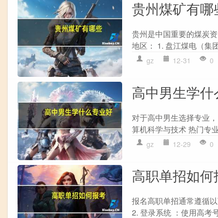
贵州煤矿有哪
贵州是中国重要的煤炭资
地区： 1. 盘江煤电（集团
gz
12-31
0
高中男生学什
对于高中男生选择专业，
算机科学与技术 热门专业
gz
12-29
0
高职单招如何
报名高职单招通常遵循以
2. 登录系统 ：使用高考