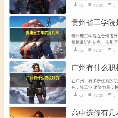
gz
12-28
0
贵州省工学院
贵州理工学院在贵州省外
根据最近的信息，贵州理
gz
12-27
0
广州有什么职
在广州，有多所优秀的职
色：轻工业 师资力量：拥
gz
12-23
0
高中选修有几