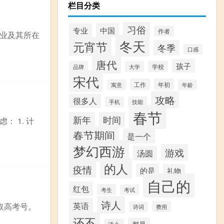
栏目分类
习俗
中国
专业
作者
业及其所在
冬天
元宵节
冬季
口感
唐代
孩子
学校
品牌
大学
宋代
工作
年初
寓意
年龄
攻略
很多人
手机
技能
春节
新年
时间
 1. 计
春节期间
是一个
梦幻西游
游戏
汤圆
的人
疫情
的是
礼物
自己的
红包
考生
考试
诗人
英语
取高考号。
费用
诗词
还不
都是