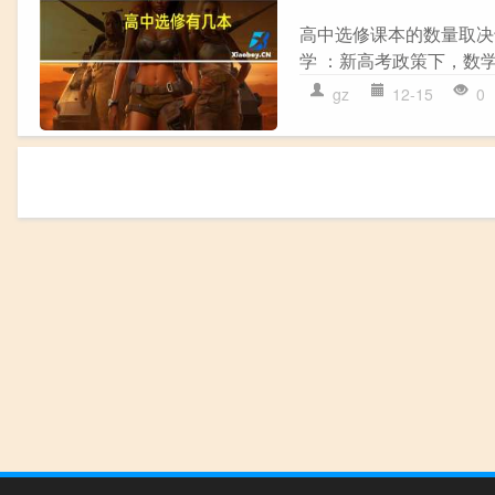
高中选修课本的数量取决
学 ：新高考政策下，数学没
gz
12-15
0