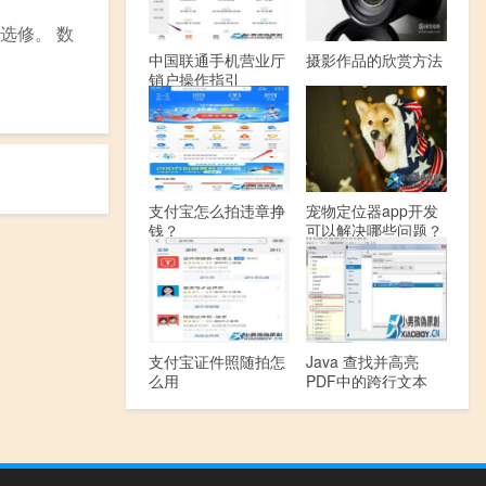
选修。 数
中国联通手机营业厅
摄影作品的欣赏方法
销户操作指引
支付宝怎么拍违章挣
宠物定位器app开发
钱？
可以解决哪些问题？
支付宝证件照随拍怎
Java 查找并高亮
么用
PDF中的跨行文本