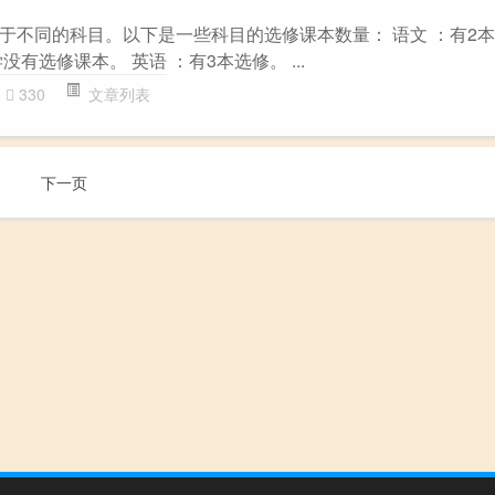
于不同的科目。以下是一些科目的选修课本数量： 语文 ：有2本
有选修课本。 英语 ：有3本选修。 ...
330
文章列表
下一页