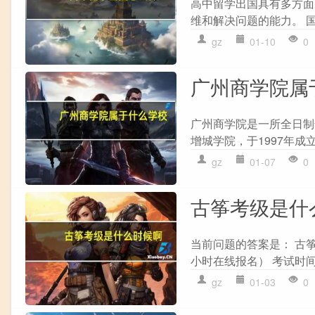
高中留学出国具有多方面的
维和解决问题的能力。 国际
gz
01-10
0
广州商学院属
广州商学院是一所全日制
增城学院，于1997年成立
gz
01-07
0
古筝考级是什
当前问题的答案是： 古筝
小时在线报名） 考试时间 
gz
01-03
0