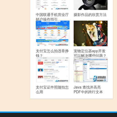
中国联通手机营业厅
摄影作品的欣赏方法
销户操作指引
支付宝怎么拍违章挣
宠物定位器app开发
钱？
可以解决哪些问题？
支付宝证件照随拍怎
Java 查找并高亮
么用
PDF中的跨行文本