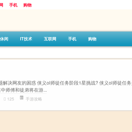
网
手机
购物
休闲
IT技术
互联网
手机
购物
主题解决网友的困惑 侠义ol师徒任务阶段1星挑战? 侠义ol师徒任
中师傅和徒弟将在游...
125
手游攻略