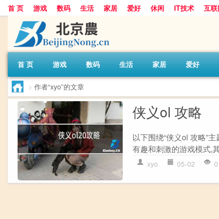
首 页
游戏
数码
生活
家居
爱好
休闲
IT技术
互联
首 页
游戏
数码
生活
家居
爱好
>
作者“xyo”的文章
侠义ol 攻略
以下围绕“侠义ol 攻略”
有趣和刺激的游戏模式,其
xyo
05-02
0