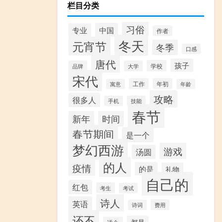
栏目分类
习俗
中国
专业
作者
冬天
元宵节
冬季
口感
唐代
孩子
学校
品牌
大学
宋代
工作
年初
寓意
年龄
攻略
很多人
手机
技能
春节
新年
时间
春节期间
是一个
梦幻西游
游戏
汤圆
的人
疫情
的是
礼物
自己的
红包
考生
考试
诗人
英语
费用
诗词
还不
都是