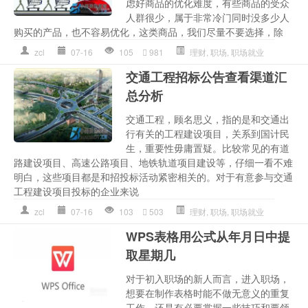
虑好商品的优化难度，有些商品的受众
人群很少，属于非常冷门同时没多少人
购买的产品，也不容易优化，这类商品，我们尽量不要选择，除
zcl
07-16
105
981
理财
,
职场
,
职场就业
交通工程招标公告查看渠道汇
总分析
交通工程，顾名思义，指的是和交通出
行有关的工程建设项目，关系到国计民
生，重要性毋庸置疑。比较常见的有道
路建设项目、高速公路项目、地铁轨道项目建设等，仔细一看不难
明白，这些项目都是和招投标活动紧密相关的。对于有意参与交通
工程建设项目投标的企业来说
zcl
07-16
103
503
理财
,
职场
,
职场就业
WPS表格用公式从年月日中提
取星期几
对于初入职场的新人而言，进入职场，
想要在制作表格时能不做无意义的重复
工作，还是有必要掌握一些技巧和要领