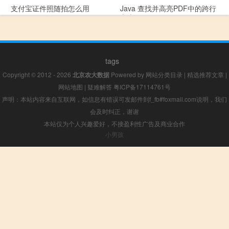
支付宝证件照随拍怎么用
Java 查找并高亮PDF中的跨行
文本
tags
Copyright © 2012 - 2026
北京农大数据
Powered by
网站分类目录
|
精选推荐文章
|
网站地图
|
疑难解答
粤ICP备17114761号
声明：本站内容来自互联网，如信息有错误可发邮件到f_fb#foxmail.com说明，我们
会及时纠正，谢谢
本站仅为个人兴趣爱好，不接盈利性广告及商业合作
小男孩