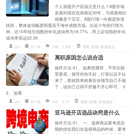
个人港股开户应该注意什么？A股市场
发展到现在也就相近30年，与港股相比
就像是个宝宝。A股行情一向都是快涨
快跌，整体波动幅度明显高于海外成熟市场。以近十年的行情为
例，近10年恒生指数的年化波动率为18.77%，而上证综指的年化
波动率高达22.39
zcl
07-16
108
242
理财
,
职场
,
职场就业
离职原因怎么说合适
操作方法 01、 如果想裸辞，平常比较
受委屈，领导对你不好，打算以后不往
来了，那就简单粗暴告诉领导自己不做
了，说自己过得不舒服不开心即可。 0
2、 如果
zcl
07-16
103
13
理财
,
职场
,
职场就业
亚马逊开店选品诀窍是什么
操作方法 01、 一、选择商品要考虑后
期的优化我们在选择商品的时候，要考