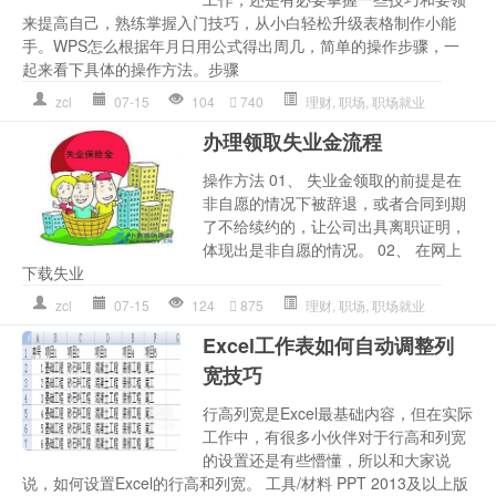
来提高自己，熟练掌握入门技巧，从小白轻松升级表格制作小能
手。WPS怎么根据年月日用公式得出周几，简单的操作步骤，一
起来看下具体的操作方法。步骤
zcl
07-15
104
740
理财
,
职场
,
职场就业
办理领取失业金流程
操作方法 01、 失业金领取的前提是在
非自愿的情况下被辞退，或者合同到期
了不给续约的，让公司出具离职证明，
体现出是非自愿的情况。 02、 在网上
下载失业
zcl
07-15
124
875
理财
,
职场
,
职场就业
Excel工作表如何自动调整列
宽技巧
行高列宽是Excel最基础内容，但在实际
工作中，有很多小伙伴对于行高和列宽
的设置还是有些懵懂，所以和大家说
说，如何设置Excel的行高和列宽。 工具/材料 PPT 2013及以上版