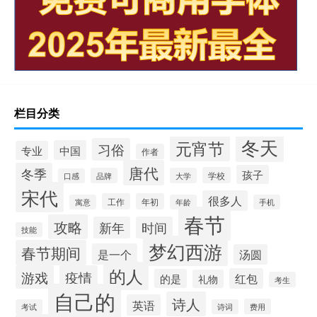
栏目分类
冬天
元宵节
习俗
中国
专业
作者
唐代
冬季
孩子
学校
品牌
大学
口感
宋代
很多人
工作
年初
寓意
年龄
手机
春节
攻略
新年
时间
技能
梦幻西游
春节期间
是一个
汤圆
的人
游戏
疫情
红包
的是
礼物
考生
自己的
诗人
英语
费用
考试
诗词