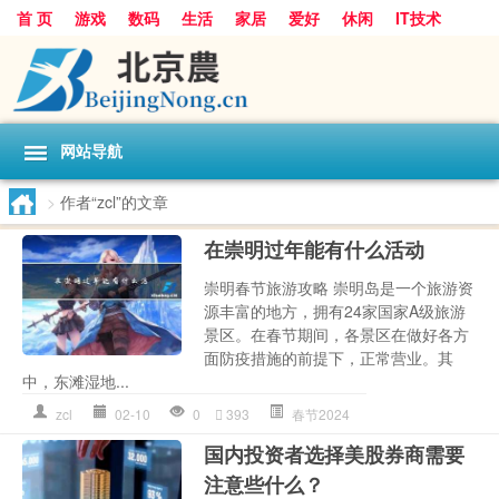
首 页
游戏
数码
生活
家居
爱好
休闲
IT技术
互联网
手机
购物
网站导航
>
作者“zcl”的文章
在崇明过年能有什么活动
崇明春节旅游攻略 崇明岛是一个旅游资
源丰富的地方，拥有24家国家A级旅游
景区。在春节期间，各景区在做好各方
面防疫措施的前提下，正常营业。其
中，东滩湿地...
zcl
02-10
0
393
春节2024
国内投资者选择美股券商需要
注意些什么？