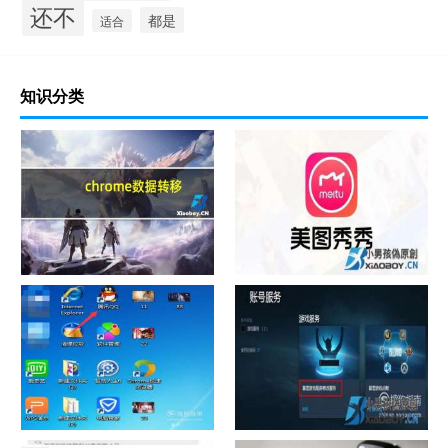
还不
都是
适合
知识分类
chrome数据转移
怎样给照片换背景
如何看认识QQ好友具体多少天
战网怎么修改昵称？