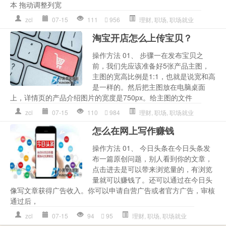
本 拖动调整列宽
zcl
07-15
111
956
理财
,
职场
,
职场就业
淘宝开店怎么上传宝贝？
操作方法 01、 步骤一在发布宝贝之
前，我们先应该准备好5张产品主图，
主图的宽高比例是1:1，也就是说宽和高
是一样的。然后把主图放在电脑桌面
上，详情页的产品介绍图片的宽度是750px。给主图的文件
zcl
07-15
110
984
理财
,
职场
,
职场就业
怎么在网上写作赚钱
操作方法 01、 今日头条在今日头条发
布一篇原创问题，别人看到你的文章，
点击进去是可以带来浏览量的，有浏览
量就可以赚钱了。还可以通过在今日头
像写文章获得广告收入。你可以申请自营广告或者官方广告，审核
通过后，
zcl
07-15
94
95
理财
,
职场
,
职场就业