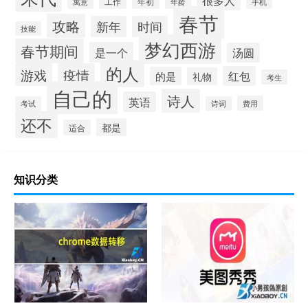
很多人
工作
年初
寓意
年龄
手机
春节
攻略
新年
时间
技能
梦幻西游
春节期间
是一个
汤圆
的人
游戏
疫情
红包
的是
礼物
考生
自己的
诗人
英语
费用
考试
诗词
还不
都是
适合
知识分类