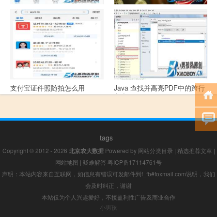
支付宝怎么拍违章挣钱？
宠物定位器app开发可以解决哪
些问题？
支付宝证件照随拍怎么用
Java 查找并高亮PDF中的跨行
文本
tags
Copyright © 2012 - 2026
北京农大数据
Powered by
网站分类目录
|
精选推荐文章
|
网站地图
|
疑难解答
粤ICP备17114761号
声明：本站内容来自互联网，如信息有错误可发邮件到f_fb#foxmail.com说明，我们
会及时纠正，谢谢
本站仅为个人兴趣爱好，不接盈利性广告及商业合作
小男孩