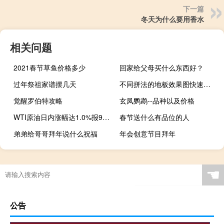
下一篇
冬天为什么要用香水
相关问题
2021春节草鱼价格多少
回家给父母买什么东西好？
过年祭祖家谱摆几天
不同拼法的地板效果图快速制作
觉醒罗伯特攻略
玄凤鹦鹉--品种以及价格
WTI原油日内涨幅达1.0%报90.61美元/桶
春节送什么有品位的人
弟弟给哥哥拜年说什么祝福
年会创意节目拜年
☚
公告