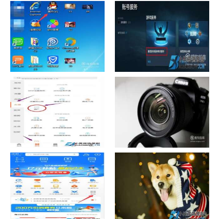
chrome数据转移
怎样给照片换背景
如何看认识QQ好友具体多少天
战网怎么修改昵称？
了
中国联通手机营业厅销户操作
摄影作品的欣赏方法
指引