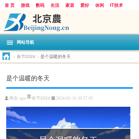
首 页
游戏
数码
生活
家居
爱好
休闲
IT技术
互联网
手机
购物
网站导航
>
春节2024
>
是个温暖的冬天
是个温暖的冬天
春节2024
网友:
sgw
2024-02-10 20:57:02