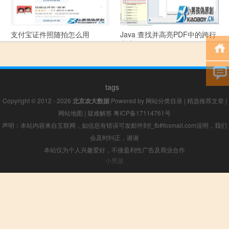
支付宝证件照随拍怎么用
Java 查找并高亮PDF中的跨行
文本
tags
Copyright © 2012 - 2026
北京农大数据
Powered by
网站分类目录
|
精选推荐文章
|
网站地图
|
疑难解答
粤ICP备17114761号
声明：本站内容来自互联网，如信息有错误可发邮件到f_fb#foxmail.com说明，我们
会及时纠正，谢谢
本站仅为个人兴趣爱好，不接盈利性广告及商业合作
小男孩