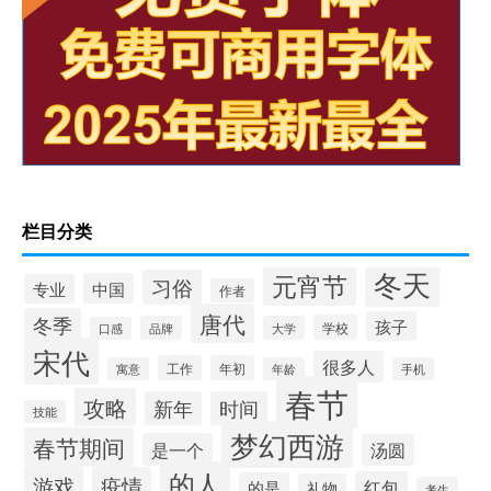
栏目分类
冬天
元宵节
习俗
中国
专业
作者
唐代
冬季
孩子
学校
品牌
大学
口感
宋代
很多人
工作
年初
寓意
年龄
手机
春节
攻略
新年
时间
技能
梦幻西游
春节期间
是一个
汤圆
的人
游戏
疫情
红包
的是
礼物
考生