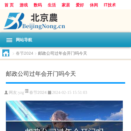
首 页
游戏
数码
生活
家居
爱好
休闲
IT技术
互联网
手机
购物
网站导航
>
春节2024
>
邮政公司过年会开门吗今天
邮政公司过年会开门吗今天
春节2024
网友:
yzg
2024-02-15 15:51:03