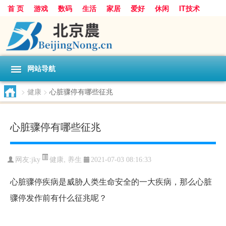
首 页
游戏
数码
生活
家居
爱好
休闲
IT技术
互联网
手机
购物
网站导航
>
健康
>
心脏骤停有哪些征兆
心脏骤停有哪些征兆
健康
,
养生
网友:
jky
2021-07-03 08:16:33
心脏骤停疾病是威胁人类生命安全的一大疾病，那么心脏
骤停发作前有什么征兆呢？