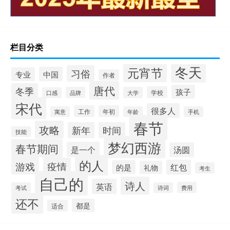
栏目分类
冬天
元宵节
习俗
中国
专业
作者
唐代
冬季
孩子
学校
品牌
大学
口感
宋代
很多人
工作
年初
寓意
年龄
手机
春节
攻略
新年
时间
技能
梦幻西游
春节期间
是一个
汤圆
的人
游戏
疫情
红包
的是
礼物
考生
自己的
诗人
英语
费用
考试
诗词
还不
都是
适合