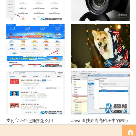
中国联通手机营业厅销户操作
摄影作品的欣赏方法
指引
支付宝怎么拍违章挣钱？
宠物定位器app开发可以解决哪
些问题？
支付宝证件照随拍怎么用
Java 查找并高亮PDF中的跨行
文本