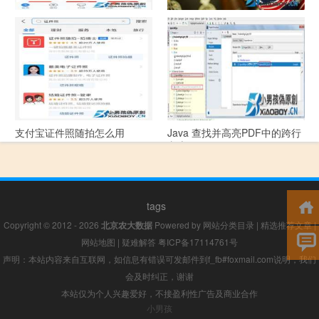
支付宝怎么拍违章挣钱？
宠物定位器app开发可以解决哪
些问题？
支付宝证件照随拍怎么用
Java 查找并高亮PDF中的跨行
文本
tags
Copyright © 2012 - 2026
北京农大数据
Powered by
网站分类目录
|
精选推荐文章
|
网站地图
|
疑难解答
粤ICP备17114761号
声明：本站内容来自互联网，如信息有错误可发邮件到f_fb#foxmail.com说明，我们
会及时纠正，谢谢
本站仅为个人兴趣爱好，不接盈利性广告及商业合作
小男孩