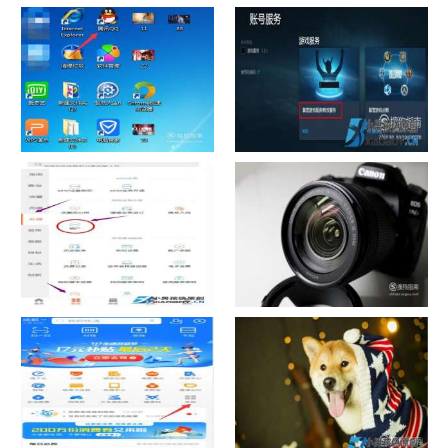
chrome数据转移
怎样给照片换背景
如何看认识QQ好友具体多少天
战网怎么修改昵称？
了
中国联通手机营业厅销户操作
摄影作品的欣赏方法
指引