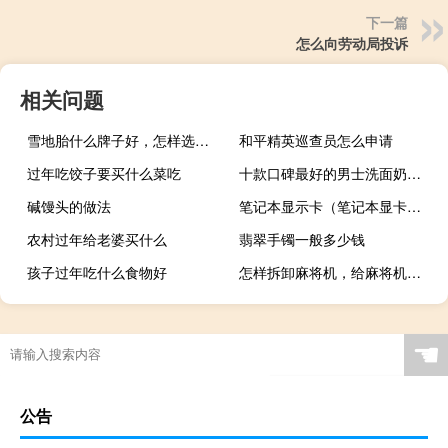
下一篇
怎么向劳动局投诉
相关问题
雪地胎什么牌子好，怎样选购雪地胎技巧
和平精英巡查员怎么申请
过年吃饺子要买什么菜吃
十款口碑最好的男士洗面奶排名
碱馒头的做法
笔记本显示卡（笔记本显卡变差及怎么回事）
农村过年给老婆买什么
翡翠手镯一般多少钱
孩子过年吃什么食物好
怎样拆卸麻将机，给麻将机搬家
☚
公告