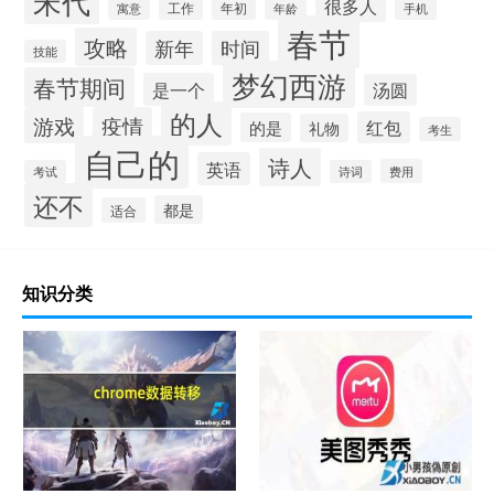
宋代
很多人
工作
年初
寓意
年龄
手机
春节
攻略
新年
时间
技能
梦幻西游
春节期间
是一个
汤圆
的人
游戏
疫情
红包
的是
礼物
考生
自己的
诗人
英语
费用
考试
诗词
还不
都是
适合
知识分类