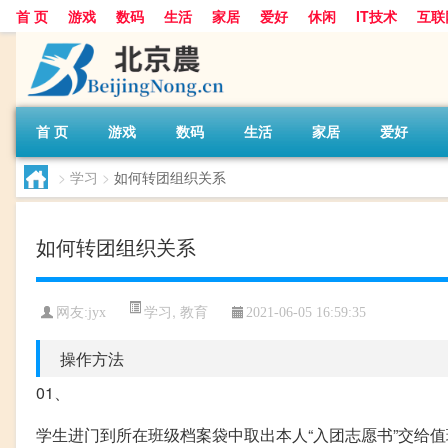
首 页
游戏
数码
生活
家居
爱好
休闲
IT技术
互联
首 页
游戏
数码
生活
家居
爱好
>
学习
>
如何转团组织关系
如何转团组织关系
学习
,
教育
网友:
jyx
2021-06-05 16:59:35
操作方法
01、
学生进门到所在班级档案袋中取出本人“入团志愿书”交给