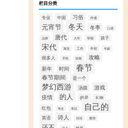
栏目分类
习俗
中国
专业
作者
冬天
元宵节
冬季
口感
唐代
孩子
学校
品牌
大学
宋代
工作
年初
寓意
年龄
攻略
很多人
手机
技能
春节
新年
时间
春节期间
是一个
梦幻西游
游戏
汤圆
的人
疫情
的是
礼物
自己的
红包
考生
考试
诗人
英语
费用
诗词
还不
都是