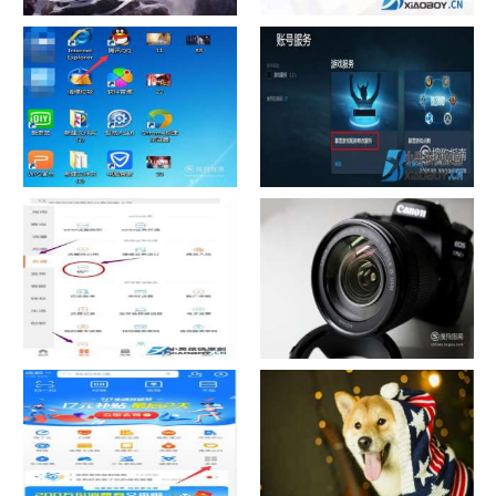
chrome数据转移
怎样给照片换背景
如何看认识QQ好友具体多少天
战网怎么修改昵称？
了
中国联通手机营业厅销户操作
摄影作品的欣赏方法
指引