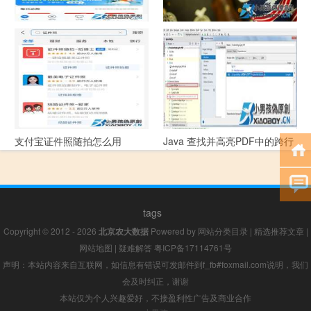
支付宝怎么拍违章挣钱？
宠物定位器app开发可以解决哪
些问题？
支付宝证件照随拍怎么用
Java 查找并高亮PDF中的跨行
文本
tags
Copyright © 2012 - 2026
北京农大数据
Powered by
网站分类目录
|
精选推荐文章
|
网站地图
|
疑难解答
粤ICP备17114761号
声明：本站内容来自互联网，如信息有错误可发邮件到f_fb#foxmail.com说明，我们
会及时纠正，谢谢
本站仅为个人兴趣爱好，不接盈利性广告及商业合作