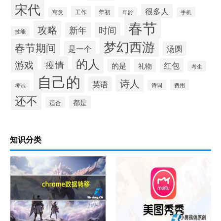
宋代
很多人
工作
年初
寓意
年龄
手机
春节
攻略
新年
时间
技能
梦幻西游
春节期间
是一个
汤圆
的人
游戏
疫情
红包
的是
礼物
考生
自己的
诗人
英语
费用
考试
诗词
还不
都是
适合
知识分类