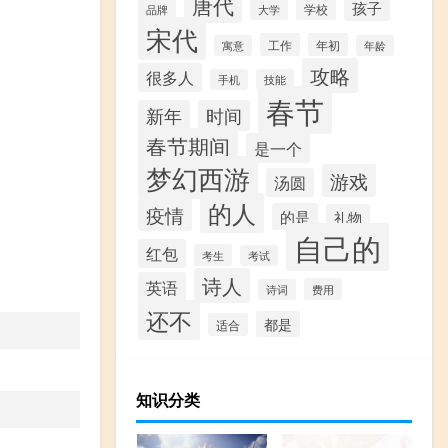
唐代
孩子
学校
品牌
大学
宋代
工作
年初
寓意
年龄
攻略
很多人
手机
技能
春节
新年
时间
春节期间
是一个
梦幻西游
游戏
汤圆
的人
疫情
的是
礼物
自己的
红包
考生
考试
诗人
英语
费用
诗词
还不
都是
适合
知识分类