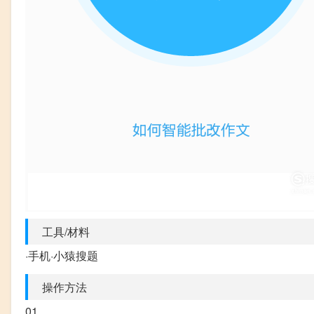
工具/材料
·手机·小猿搜题
操作方法
01、