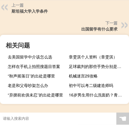
上一篇
斯坦福大学入学条件
下一篇
出国留学有什么要求
相关问题
去美国留学中介该怎么选
章雯淇个人资料（章雯淇）
怎样在手机上拍照搜题目答案
足球裁判的那些手势分别是什么意思
“秋声摇落日”的出处是哪里
机械迷宫29攻略
老是和父母吵架怎么办
初中可以考二级建造师吗
“弃掷前欢俱未忍”的出处是哪里
16岁男生用什么洗面奶？青少年洗面奶品牌推荐
☚