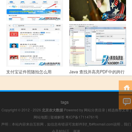
支付宝怎么拍违章挣钱？
宠物定位器app开发可以解决哪
些问题？
支付宝证件照随拍怎么用
Java 查找并高亮PDF中的跨行
文本
tags
Copyright © 2012 - 2026
北京农大数据
Powered by
网站分类目录
|
精选推荐文章
|
网站地图
|
疑难解答
粤ICP备17114761号
声明：本站内容来自互联网，如信息有错误可发邮件到f_fb#foxmail.com说明，我们
会及时纠正，谢谢