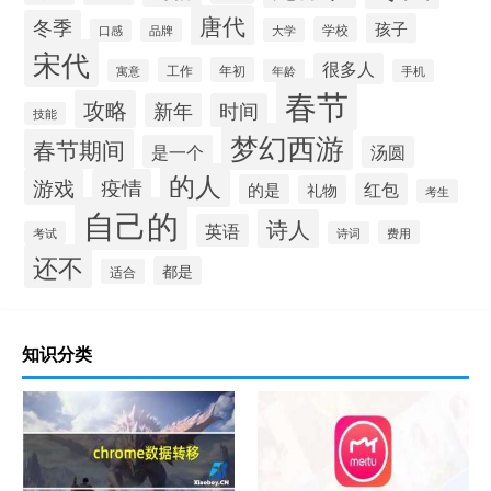
唐代
冬季
孩子
学校
品牌
大学
口感
宋代
很多人
工作
年初
寓意
年龄
手机
春节
攻略
新年
时间
技能
梦幻西游
春节期间
是一个
汤圆
的人
游戏
疫情
红包
的是
礼物
考生
自己的
诗人
英语
费用
考试
诗词
还不
都是
适合
知识分类