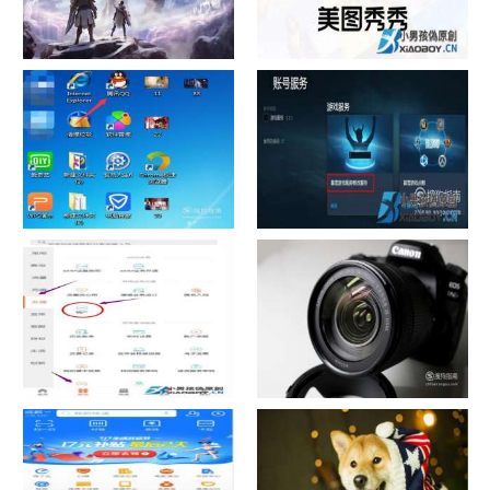
chrome数据转移
怎样给照片换背景
如何看认识QQ好友具体多少天
战网怎么修改昵称？
了
中国联通手机营业厅销户操作
摄影作品的欣赏方法
指引