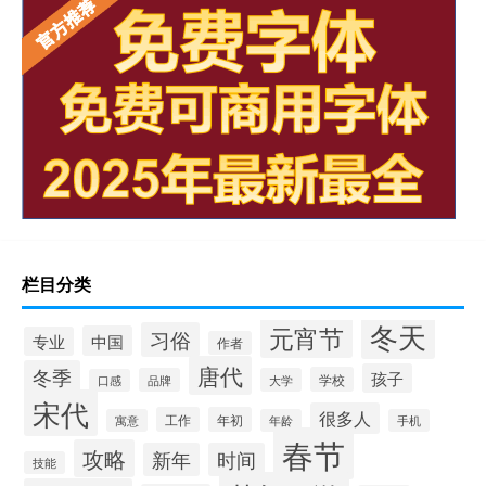
栏目分类
冬天
元宵节
习俗
中国
专业
作者
唐代
冬季
孩子
学校
品牌
大学
口感
宋代
很多人
工作
年初
寓意
年龄
手机
春节
攻略
新年
时间
技能