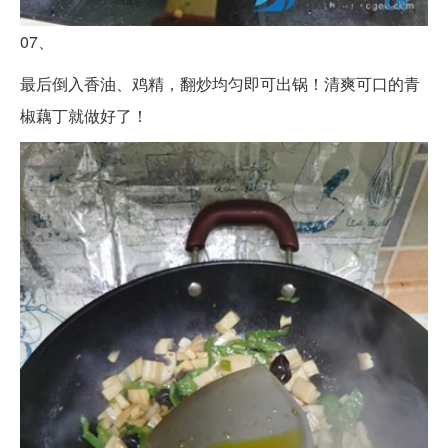
07、
最后倒入香油、鸡精，翻炒均匀即可出锅！清爽可口的青
椒藕丁就做好了！