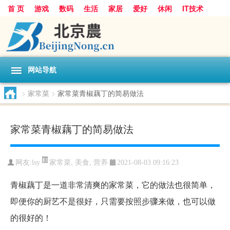
首 页
游戏
数码
生活
家居
爱好
休闲
IT技术
互联网
手机
购物
网站导航
>
家常菜
>
家常菜青椒藕丁的简易做法
家常菜青椒藕丁的简易做法
家常菜
,
美食
,
营养
网友:
lsy
2021-08-03 09:16:23
青椒藕丁是一道非常清爽的家常菜，它的做法也很简单，
即便你的厨艺不是很好，只需要按照步骤来做，也可以做
的很好的！