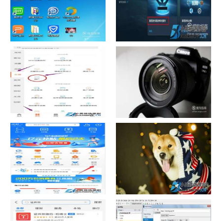
如何看认识QQ好友具体多少天
战网怎么修改昵称？
了
中国联通手机营业厅销户操作
摄影作品的欣赏方法
指引
支付宝怎么拍违章挣钱？
宠物定位器app开发可以解决哪
些问题？