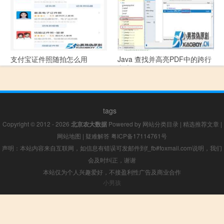
支付宝证件照随拍怎么用
Java 查找并高亮PDF中的跨行
文本
tags
Copyright © 2012 - 2026
北京农大数据
Powered by
网站分类目录
|
精选推荐文章
|
网站地图
|
疑难解答
粤ICP备17114761号
声明：本站内容来自互联网，如信息有错误可发邮件到f_fb#foxmail.com说明，我们
会及时纠正，谢谢
本站仅为个人兴趣爱好，不接盈利性广告及商业合作
小男孩