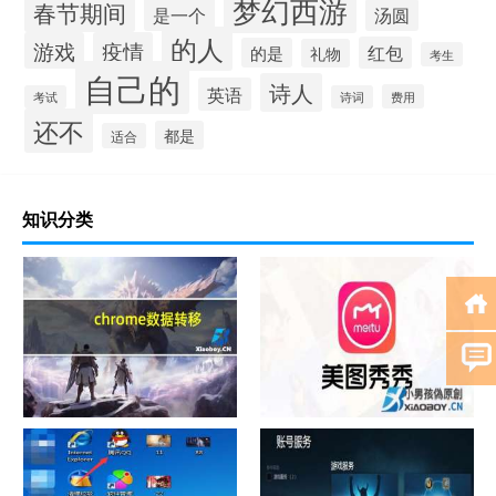
梦幻西游
春节期间
是一个
汤圆
的人
游戏
疫情
红包
的是
礼物
考生
自己的
诗人
英语
费用
考试
诗词
还不
都是
适合
知识分类
chrome数据转移
怎样给照片换背景