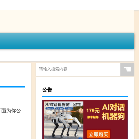
☚
公告
下面为你公