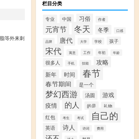
栏目分类
习俗
中国
专业
作者
冬天
元宵节
冬季
口感
油脂等外来刺
唐代
孩子
学校
品牌
大学
宋代
工作
年初
寓意
年龄
攻略
很多人
手机
技能
春节
新年
时间
春节期间
是一个
梦幻西游
游戏
汤圆
的人
疫情
的是
礼物
自己的
红包
考生
考试
诗人
英语
费用
诗词
还不
都是