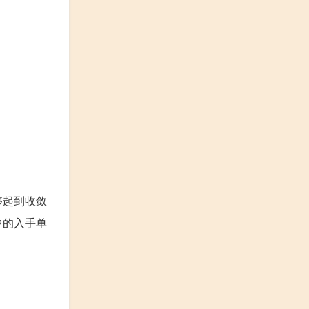
够起到收敛
中的入手单