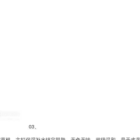
03、
的紫草根，主打保湿补水镇定肌肤，无色无味，超级温和，是干皮