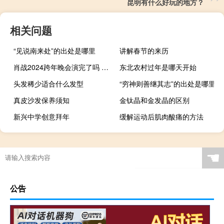
昆明有什么好玩的地方？
相关问题
“见说南来处”的出处是哪里
讲解春节的来历
肖战2024跨年晚会演完了吗 央视2024跨年晚会官宣
东北农村过年是哪天开始
头发稀少适合什么发型
“穷神则善继其志”的出处是哪里
真皮沙发保养须知
金钛晶和金发晶的区别
新兴中学创意拜年
缓解运动后肌肉酸痛的方法
☚
公告