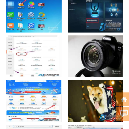
如何看认识QQ好友具体多少天
战网怎么修改昵称？
了
中国联通手机营业厅销户操作
摄影作品的欣赏方法
指引
支付宝怎么拍违章挣钱？
宠物定位器app开发可以解决哪