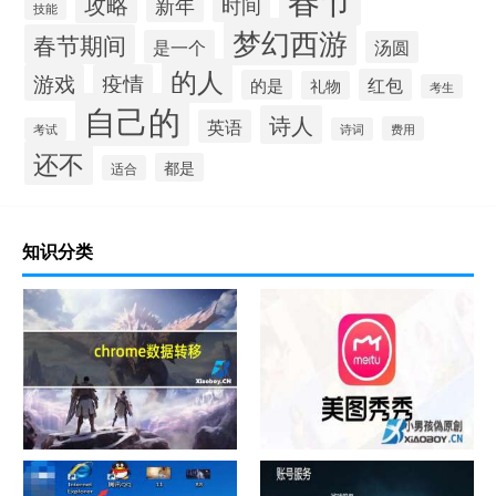
攻略
新年
时间
技能
梦幻西游
春节期间
是一个
汤圆
的人
游戏
疫情
红包
的是
礼物
考生
自己的
诗人
英语
费用
考试
诗词
还不
都是
适合
知识分类
chrome数据转移
怎样给照片换背景