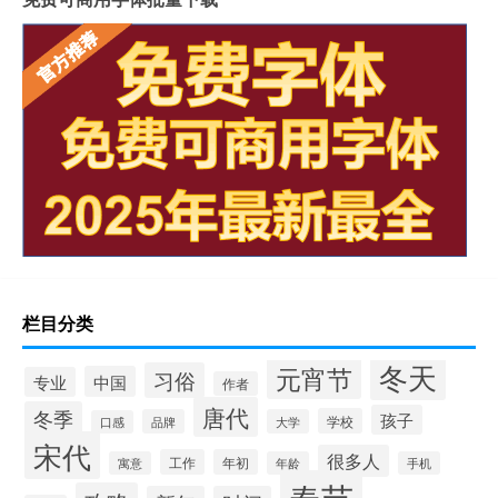
栏目分类
冬天
元宵节
习俗
中国
专业
作者
唐代
冬季
孩子
学校
品牌
大学
口感
宋代
很多人
工作
年初
寓意
年龄
手机
春节