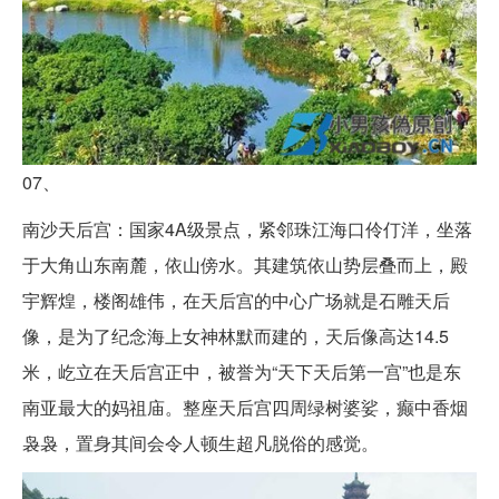
07、
南沙天后宫：国家4A级景点，紧邻珠江海口伶仃洋，坐落
于大角山东南麓，依山傍水。其建筑依山势层叠而上，殿
宇辉煌，楼阁雄伟，在天后宫的中心广场就是石雕天后
像，是为了纪念海上女神林默而建的，天后像高达14.5
米，屹立在天后宫正中，被誉为“天下天后第一宫”也是东
南亚最大的妈祖庙。整座天后宫四周绿树婆娑，癫中香烟
袅袅，置身其间会令人顿生超凡脱俗的感觉。