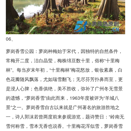
06、
萝岗香雪公园：萝岗种梅始于宋代，因独特的自然条件，
常梅开二度，洁白晶莹，梅株绵亘数十里，俗称“十里梅
林”。每当岁末年初，“十里梅林”梅花怒放，银妆素裹，白
色花瓣随风飘落，尤如瑞雪翻飞；无尽芬芳扑鼻而至，更
是浸人心脾；色香俱绝，美不胜收，弥补了广州冬无雪景
的遗憾，“萝岗香雪”由此而来，1963年度被评为“羊城八
景”之一。萝岗香雪自古以来就是广州著名的旅游胜地之
一，诗人郭沫若曾两度前来参观游览，题诗赞日：“岭南无
雪何称雪，雪本无香也说香。十里梅花浑似雪，萝岗香雪