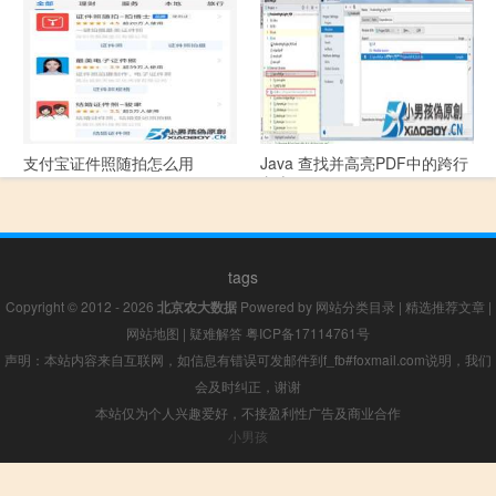
些问题？
支付宝证件照随拍怎么用
Java 查找并高亮PDF中的跨行
文本
tags
Copyright © 2012 - 2026
北京农大数据
Powered by
网站分类目录
|
精选推荐文章
|
网站地图
|
疑难解答
粤ICP备17114761号
声明：本站内容来自互联网，如信息有错误可发邮件到f_fb#foxmail.com说明，我们
会及时纠正，谢谢
本站仅为个人兴趣爱好，不接盈利性广告及商业合作
小男孩