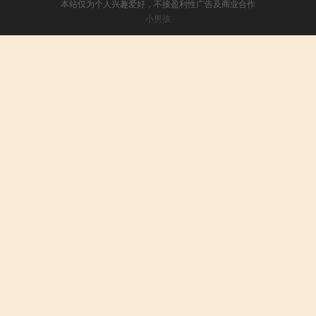
本站仅为个人兴趣爱好，不接盈利性广告及商业合作
小男孩