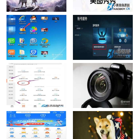
chrome数据转移
怎样给照片换背景
如何看认识QQ好友具体多少天
战网怎么修改昵称？
了
中国联通手机营业厅销户操作
摄影作品的欣赏方法
指引