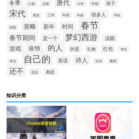
唐代
冬季
孩子
学校
品牌
大学
口感
宋代
很多人
工作
年初
寓意
年龄
手机
春节
攻略
新年
时间
技能
梦幻西游
春节期间
是一个
汤圆
的人
游戏
疫情
红包
的是
礼物
考生
自己的
诗人
英语
费用
考试
诗词
还不
都是
适合
知识分类