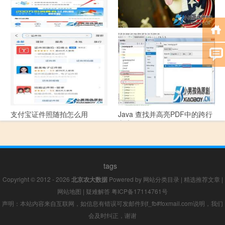
支付宝怎么拍违章挣钱？
宠物定位器app开发可以解决哪
些问题？
支付宝证件照随拍怎么用
Java 查找并高亮PDF中的跨行
文本
tags
Copyright © 2012 - 2026
北京农大数据
Powered by
网站分类目录
|
精选推荐文章
|
网站地图
|
疑难解答
粤ICP备17114761号
声明：本站内容来自互联网，如信息有错误可发邮件到f_fb#foxmail.com说明，我们
会及时纠正，谢谢