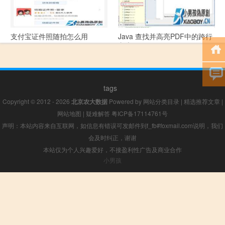
支付宝证件照随拍怎么用
Java 查找并高亮PDF中的跨行
文本
tags
Copyright © 2012 - 2026
北京农大数据
Powered by
网站分类目录
|
精选推荐文章
|
网站地图
|
疑难解答
粤ICP备17114761号
声明：本站内容来自互联网，如信息有错误可发邮件到f_fb#foxmail.com说明，我们
会及时纠正，谢谢
本站仅为个人兴趣爱好，不接盈利性广告及商业合作
小男孩