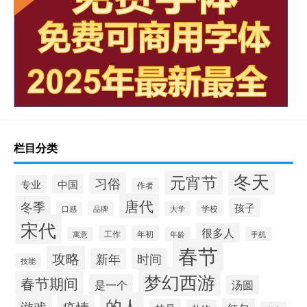
栏目分类
冬天
元宵节
习俗
中国
专业
作者
唐代
冬季
孩子
学校
品牌
大学
口感
宋代
很多人
工作
年初
寓意
年龄
手机
春节
攻略
新年
时间
技能
梦幻西游
春节期间
是一个
汤圆
的人
游戏
疫情