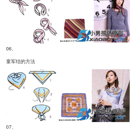
06、
童军结的方法
07、