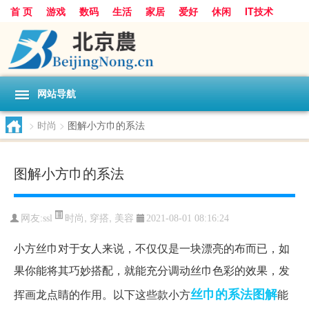
首 页
游戏
数码
生活
家居
爱好
休闲
IT技术
互联网
手机
购物
网站导航
>
时尚
>
图解小方巾的系法
图解小方巾的系法
时尚
,
穿搭
,
美容
网友:
ssl
2021-08-01 08:16:24
小方丝巾对于女人来说，不仅仅是一块漂亮的布而已，如
果你能将其巧妙搭配，就能充分调动丝巾色彩的效果，发
丝巾的系法图解
挥画龙点睛的作用。以下这些款小方
能