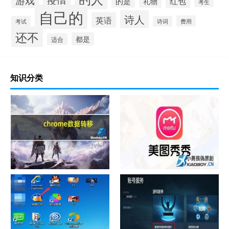
红包
的是
礼物
考生
自己的
诗人
英语
费用
考试
诗词
还不
都是
适合
知识分类
chrome数据转移
怎样给照片换背景