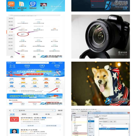
如何看认识QQ好友具体多少天
战网怎么修改昵称？
了
中国联通手机营业厅销户操作
摄影作品的欣赏方法
指引
支付宝怎么拍违章挣钱？
宠物定位器app开发可以解决哪
些问题？