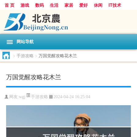
首 页
游戏
数码
生活
家居
爱好
休闲
IT技术
互联网
手机
购物
网站导航
>
手游攻略
>
万国觉醒攻略花木兰
万国觉醒攻略花木兰
手游攻略
网友:
wgj
2024-04-24 16:25:04