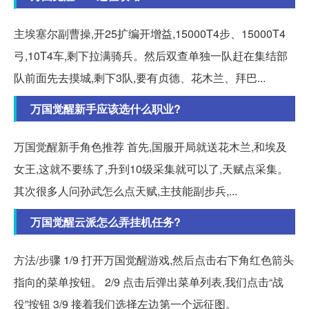
主埃塞尔副曹操,开25扩编开增益,15000T4步、15000T4
弓,10T4车,剩下拉满骑兵。然后双查单独一队赶在集结部
队前面先去摸城,剩下3队,要有贞德、花木兰、拜巴...
万国觉醒新手应该选什么职业?
万国觉醒新手角色推荐 首先,国服开局就送花木兰,和埃及
女王,这就不要练了,升到10级采集就可以了,天赋点采集。
其次很多人问孙武怎么点天赋,主技能副步兵,...
万国觉醒云派怎么弄挂机任务?
方法/步骤 1/9 打开万国觉醒游戏,然后点击右下角红色箭头
指向的菜单按钮。 2/9 点击后弹出菜单列表,我们点击“战
役”按钮 3/9 接着我们选择左边第一个远征图。