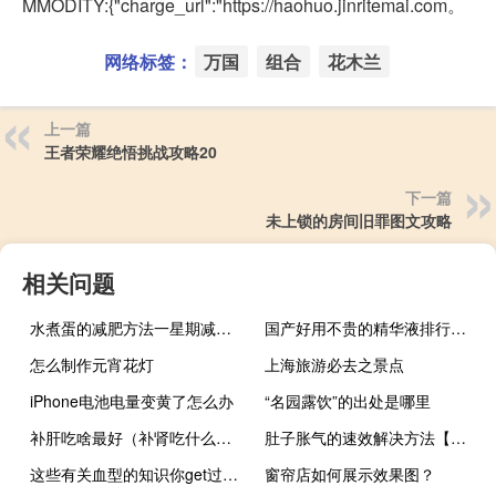
MMODITY:{"charge_url":"https://haohuo.jinritemai.com。
网络标签：
万国
组合
花木兰
上一篇
王者荣耀绝悟挑战攻略20
下一篇
未上锁的房间旧罪图文攻略
相关问题
水煮蛋的减肥方法一星期减肥10斤暴瘦法（水煮蛋的减肥方法）
国产好用不贵的精华液排行榜10强
怎么制作元宵花灯
上海旅游必去之景点
iPhone电池电量变黄了怎么办
“名园露饮”的出处是哪里
补肝吃啥最好（补肾吃什么最好）
肚子胀气的速效解决方法【物理方法10~15分钟】
这些有关血型的知识你get过吗？
窗帘店如何展示效果图？