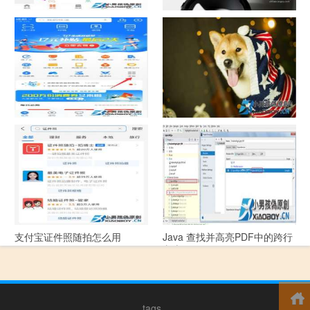
中国联通手机营业厅销户操作
摄影作品的欣赏方法
指引
支付宝怎么拍违章挣钱？
宠物定位器app开发可以解决哪
些问题？
支付宝证件照随拍怎么用
Java 查找并高亮PDF中的跨行
文本
tags