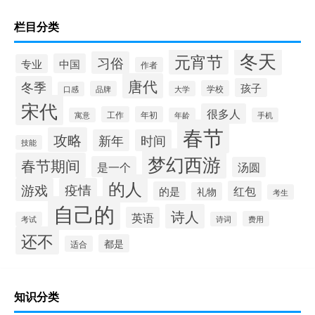
栏目分类
冬天
元宵节
习俗
中国
专业
作者
唐代
冬季
孩子
学校
品牌
大学
口感
宋代
很多人
工作
年初
寓意
年龄
手机
春节
攻略
新年
时间
技能
梦幻西游
春节期间
是一个
汤圆
的人
游戏
疫情
红包
的是
礼物
考生
自己的
诗人
英语
费用
考试
诗词
还不
都是
适合
知识分类