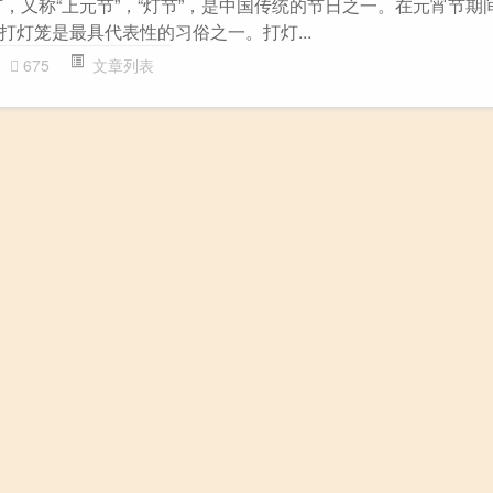
节，又称“上元节”，“灯节”，是中国传统的节日之一。在元宵节期
打灯笼是最具代表性的习俗之一。打灯...
675
文章列表