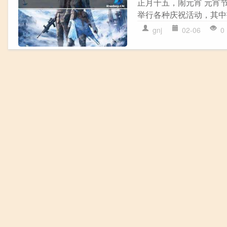
正月十五，闹元宵 元宵
举行各种庆祝活动，其中
gnj
02-06
0