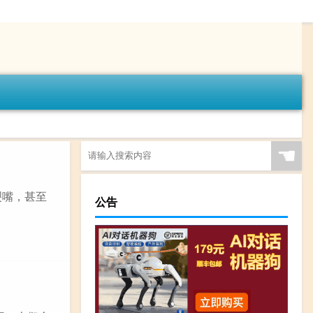
☚
裂嘴，甚至
公告