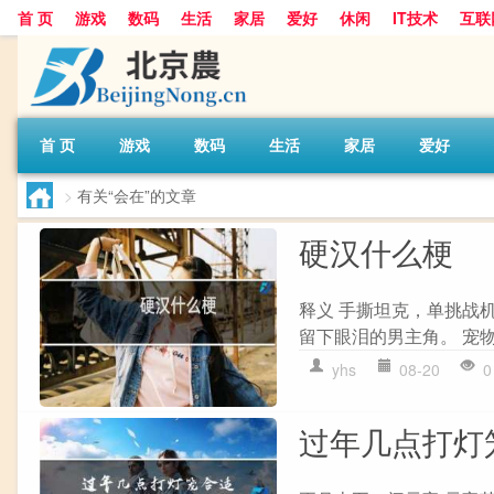
首 页
游戏
数码
生活
家居
爱好
休闲
IT技术
互联
首 页
游戏
数码
生活
家居
爱好
>
有关“会在”的文章
硬汉什么梗
释义 手撕坦克，单挑战
留下眼泪的男主角。 宠
yhs
08-20
0
过年几点打灯