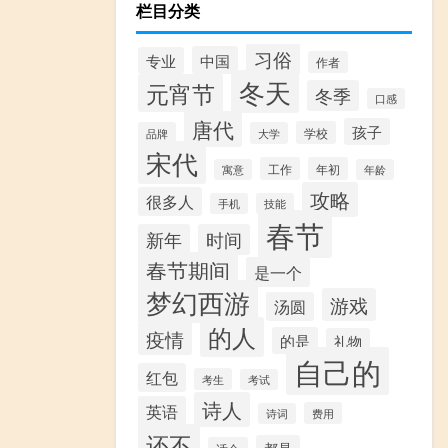
栏目分类
习俗
中国
专业
作者
冬天
元宵节
冬季
口感
唐代
孩子
学校
品牌
大学
宋代
工作
年初
寓意
年龄
攻略
很多人
手机
技能
春节
新年
时间
春节期间
是一个
梦幻西游
游戏
汤圆
的人
疫情
的是
礼物
自己的
红包
考生
考试
诗人
英语
费用
诗词
还不
都是