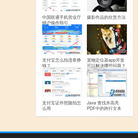
中国联通手机营业厅
摄影作品的欣赏方法
销户操作指引
支付宝怎么拍违章挣
宠物定位器app开发
钱？
可以解决哪些问题？
支付宝证件照随拍怎
Java 查找并高亮
么用
PDF中的跨行文本