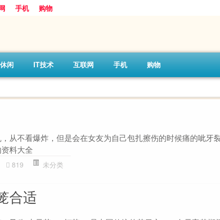
网
手机
购物
休闲
IT技术
互联网
手机
购物
机，从不看爆炸，但是会在女友为自己包扎擦伤的时候痛的呲牙
物资料大全
819
未分类
笼合适