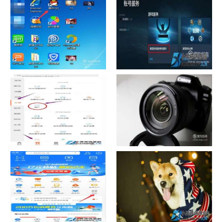
chrome数据转移
怎样给照片换背景
如何看认识QQ好友具体多少天
战网怎么修改昵称？
了
中国联通手机营业厅销户操作
摄影作品的欣赏方法
指引