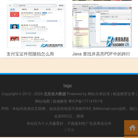
支付宝怎么拍违章挣钱？
宠物定位器app开发可以解决哪
些问题？
支付宝证件照随拍怎么用
Java 查找并高亮PDF中的跨行
文本
tags
Copyright © 2012 - 2026
北京农大数据
Powered by
网站分类目录
|
精选推荐文章
|
网站地图
|
疑难解答
粤ICP备17114761号
声明：本站内容来自互联网，如信息有错误可发邮件到f_fb#foxmail.com说明，我们
会及时纠正，谢谢
本站仅为个人兴趣爱好，不接盈利性广告及商业合作
小男孩