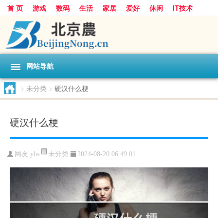
首 页
游戏
数码
生活
家居
爱好
休闲
IT技术
互联网
手机
购物
网站导航
>
未分类
>
硬汉什么梗
硬汉什么梗
未分类
网友:
yhs
2024-08-20 06:49:01