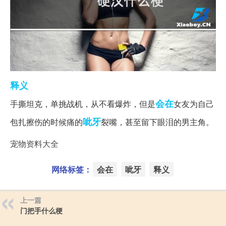
释义
会在
手撕坦克，单挑战机，从不看爆炸，但是
女友为自己
呲牙
包扎擦伤的时候痛的
裂嘴，甚至留下眼泪的男主角。
宠物资料大全
网络标签：
会在
呲牙
释义
上一篇
门把手什么梗