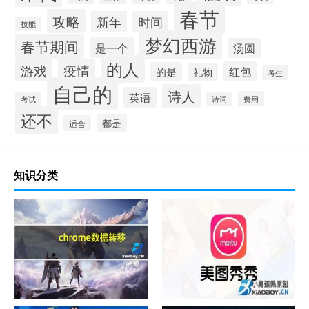
春节
攻略
新年
时间
技能
梦幻西游
春节期间
是一个
汤圆
的人
游戏
疫情
红包
的是
礼物
考生
自己的
诗人
英语
费用
考试
诗词
还不
都是
适合
知识分类