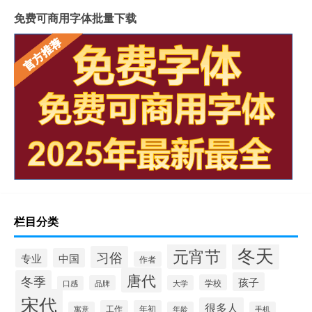
免费可商用字体批量下载
栏目分类
冬天
元宵节
习俗
中国
专业
作者
唐代
冬季
孩子
学校
品牌
大学
口感
宋代
很多人
工作
年初
寓意
年龄
手机