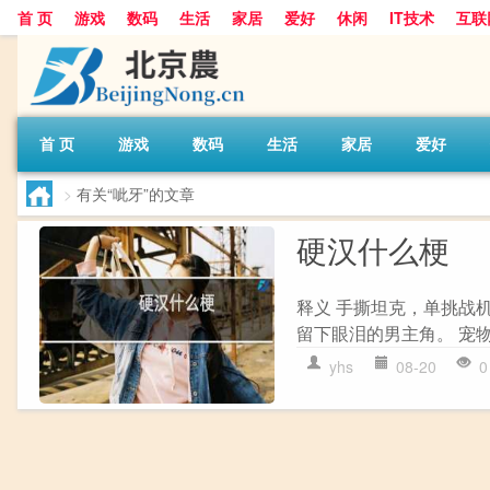
首 页
游戏
数码
生活
家居
爱好
休闲
IT技术
互联
首 页
游戏
数码
生活
家居
爱好
>
有关“呲牙”的文章
硬汉什么梗
释义 手撕坦克，单挑战
留下眼泪的男主角。 宠
yhs
08-20
0