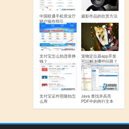
中国联通手机营业厅
摄影作品的欣赏方法
销户操作指引
支付宝怎么拍违章挣
宠物定位器app开发
钱？
可以解决哪些问题？
支付宝证件照随拍怎
Java 查找并高亮
么用
PDF中的跨行文本