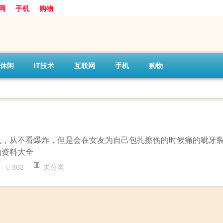
网
手机
购物
休闲
IT技术
互联网
手机
购物
机，从不看爆炸，但是会在女友为自己包扎擦伤的时候痛的呲牙
物资料大全
862
未分类