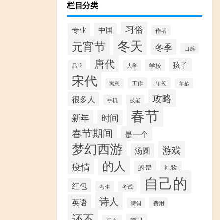
栏目分类
习俗
中国
专业
作者
冬天
元宵节
冬季
口感
唐代
孩子
学校
品牌
大学
宋代
工作
年初
寓意
年龄
攻略
很多人
手机
技能
春节
新年
时间
春节期间
是一个
梦幻西游
游戏
汤圆
的人
疫情
的是
礼物
自己的
红包
考生
考试
诗人
英语
费用
诗词
还不
都是