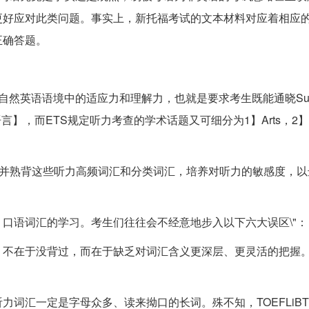
更好应对此类问题。事实上，新托福考试的文本材料对应着相应
正确答题。
英语语境中的适应力和理解力，也就是要求考生既能通晓Surviva
语言】，而ETS规定听力考查的学术话题又可细分为1】Arts，2】Lif
悉并熟背这些听力高频词汇和分类词汇，培养对听力的敏感度，以
口语词汇的学习。考生们往往会不经意地步入以下六大误区\"：
不在于没背过，而在于缺乏对词汇含义更深层、更灵活的把握。学
词汇一定是字母众多、读来拗口的长词。殊不知，TOEFLiB