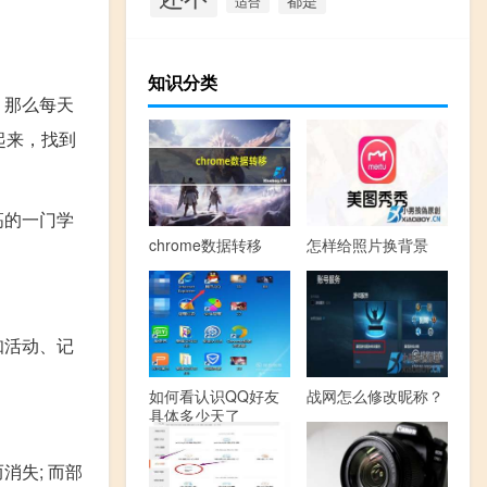
适合
知识分类
，那么每天
起来，找到
高的一门学
chrome数据转移
怎样给照片换背景
知活动、记
如何看认识QQ好友
战网怎么修改昵称？
具体多少天了
失; 而部