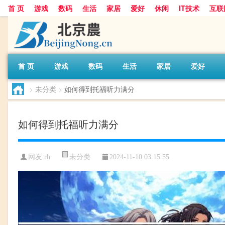
首 页
游戏
数码
生活
家居
爱好
休闲
IT技术
互联
首 页
游戏
数码
生活
家居
爱好
>
未分类
>
如何得到托福听力满分
如何得到托福听力满分
未分类
网友:
rh
2024-11-10 03:15:55