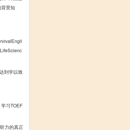
的背景知
lEngli
eScienc
达到学以致
习TOEF
T听力的真正