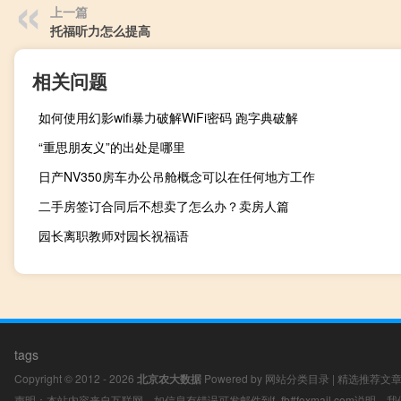
上一篇
托福听力怎么提高
相关问题
如何使用幻影wifi暴力破解WiFi密码 跑字典破解
“重思朋友义”的出处是哪里
日产NV350房车办公吊舱概念可以在任何地方工作
二手房签订合同后不想卖了怎么办？卖房人篇
园长离职教师对园长祝福语
tags
Copyright © 2012 - 2026
北京农大数据
Powered by
网站分类目录
|
精选推荐文
声明：本站内容来自互联网，如信息有错误可发邮件到f_fb#foxmail.com说明