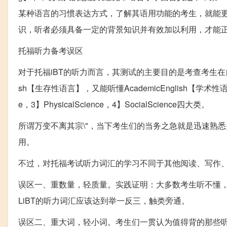
某种语言的习惯表达方式，了解其语用功能的考生，就能
识，听者必须具备一定的背景知识并有效加以利用，才能
托福听力备考误区
对于托福iBT的听力而言，其测试的主要目的是考查考生在自然
sh【生存性语言】，又能听懂AcademicEnglish【学术性
e，3】PhysicalScience，4】SocialScience四大类。
所谓万变不离其宗\"，当下考生们的当务之急就是迅速熟
用。
不过，对托福考试听力词汇的学习不同于其他阅读、写作、
误区一、重数量，轻质量。实践证明：大多数考生听不懂，
LiBT的听力词汇应该达到举一反三，触类旁通。
误区二、重大词，轻小词。考生们一贯认为值得背的那些听力