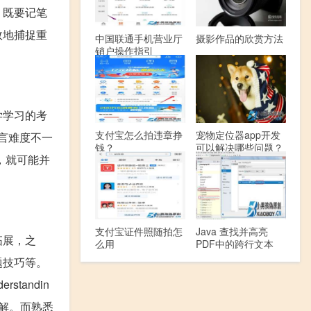
，既要记笔
效地捕捉重
中国联通手机营业厅
摄影作品的欣赏方法
销户操作指引
学学习的考
支付宝怎么拍违章挣
宠物定位器app开发
言难度不一
钱？
可以解决哪些问题？
，就可能并
支付宝证件照随拍怎
Java 查找并高亮
拓展，之
么用
PDF中的跨行文本
题技巧等。
tandin
解。而熟悉