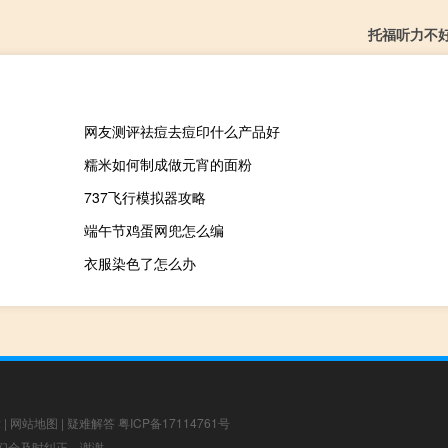
托福听力不
网友测评祛痘去痘印什么产品好
糯米如何制成做元宵的面粉
737飞行模拟器攻略
端午节鸡蛋网兜怎么编
衣服染色了怎么办
章
|
网站地图
|
疑难解答
粤ICP备17114761号
，我们会及时纠正，谢谢