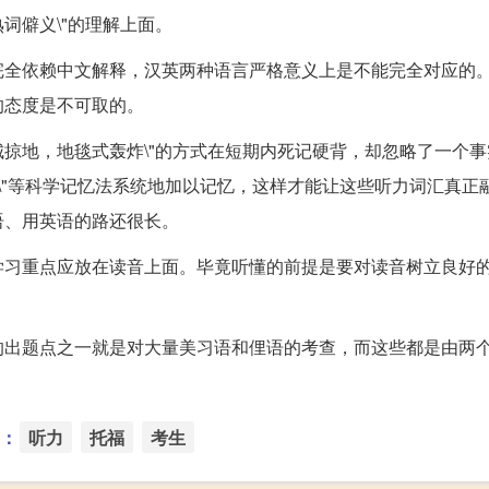
词僻义\"的理解上面。
完全依赖中文解释，汉英两种语言严格意义上是不能完全对应的
的态度是不可取的。
掠地，地毯式轰炸\"的方式在短期内死记硬背，却忽略了一个事
\"等科学记忆法系统地加以记忆，这样才能让这些听力词汇真正
语、用英语的路还很长。
学习重点应放在读音上面。毕竟听懂的前提是要对读音树立良好
的出题点之一就是对大量美习语和俚语的考查，而这些都是由两
：
听力
托福
考生