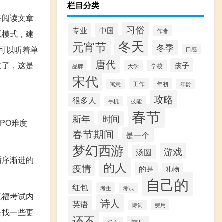
栏目分类
在阅读文章
习俗
中国
专业
作者
试模式，建
冬天
元宵节
冬季
家可以听着单
口感
唐代
道了，这是
孩子
学校
品牌
大学
宋代
工作
年初
寓意
年龄
攻略
很多人
手机
技能
春节
新年
时间
PO难度
春节期间
是一个
梦幻西游
游戏
汤圆
循序渐进的
的人
疫情
的是
礼物
自己的
红包
考生
考试
托福考试内
诗人
英语
费用
诗词
是找一些更
还不
都是