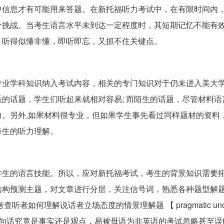
中信息才有可能用来答题。在新托福听力考试中，在有限时间内
个挑战。当考生语言水平未到达一定程度时，其短期记忆不能有
，听得似懂非懂，即听即忘，又抓不住关键点。
专业学科知识纳入考试内容，相关的专门知识对于仍未进入美大
的话题，学生们听起来就相对容易; 而陌生的话题，尽管材料语
。另外,如果材料很专业，但如果学生事先看过同样题材的资料
考生的听力理解。
学生的语言技能。所以，应对新托福考试，考生的背景知识需要
结构预测主题，对文章进行分层，关注信号词，熟悉各种题型解
何理解说话者立场态度的情景理解题 【 pragmatic unders
一句话究竟是事实还是观点，易被母语为非英语的考试忽略甚至误