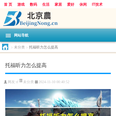
首 页
游戏
数码
生活
家居
爱好
休闲
IT技术
互联网
手机
购物
网站导航
>
未分类
>
托福听力怎么提高
托福听力怎么提高
未分类
网友:
tf
2024-11-10 00:40:52