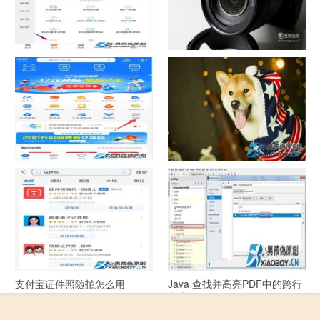
中国联通手机营业厅销户操作
摄影作品的欣赏方法
指引
支付宝怎么拍违章挣钱？
宠物定位器app开发可以解决哪
些问题？
支付宝证件照随拍怎么用
Java 查找并高亮PDF中的跨行
文本