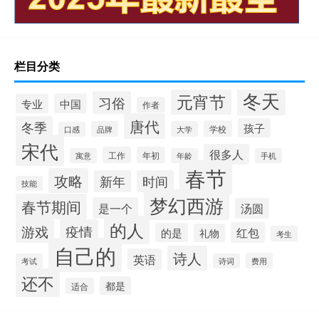
栏目分类
冬天
元宵节
习俗
中国
专业
作者
唐代
冬季
孩子
学校
品牌
大学
口感
宋代
很多人
工作
年初
寓意
年龄
手机
春节
攻略
新年
时间
技能
梦幻西游
春节期间
是一个
汤圆
的人
游戏
疫情
红包
的是
礼物
考生
自己的
诗人
英语
费用
考试
诗词
还不
都是
适合