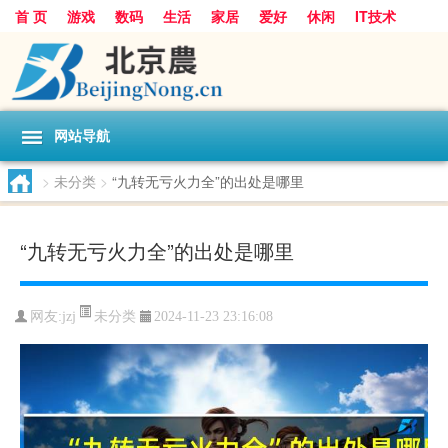
首 页
游戏
数码
生活
家居
爱好
休闲
IT技术
互联网
手机
购物
网站导航
>
未分类
>
“九转无亏火力全”的出处是哪里
“九转无亏火力全”的出处是哪里
未分类
网友:
jzj
2024-11-23 23:16:08