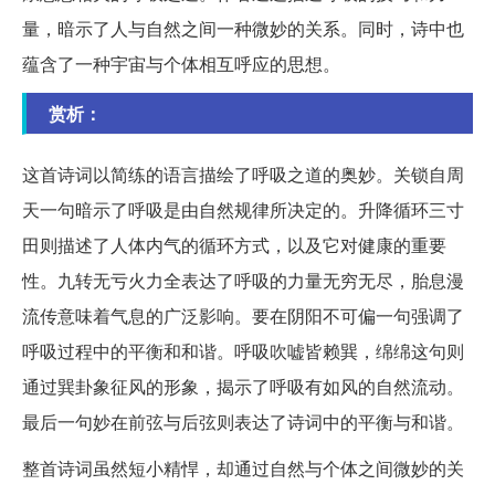
量，暗示了人与自然之间一种微妙的关系。同时，诗中也
蕴含了一种宇宙与个体相互呼应的思想。
赏析：
这首诗词以简练的语言描绘了呼吸之道的奥妙。关锁自周
天一句暗示了呼吸是由自然规律所决定的。升降循环三寸
田则描述了人体内气的循环方式，以及它对健康的重要
性。九转无亏火力全表达了呼吸的力量无穷无尽，胎息漫
流传意味着气息的广泛影响。要在阴阳不可偏一句强调了
呼吸过程中的平衡和和谐。呼吸吹嘘皆赖巽，绵绵这句则
通过巽卦象征风的形象，揭示了呼吸有如风的自然流动。
最后一句妙在前弦与后弦则表达了诗词中的平衡与和谐。
整首诗词虽然短小精悍，却通过自然与个体之间微妙的关