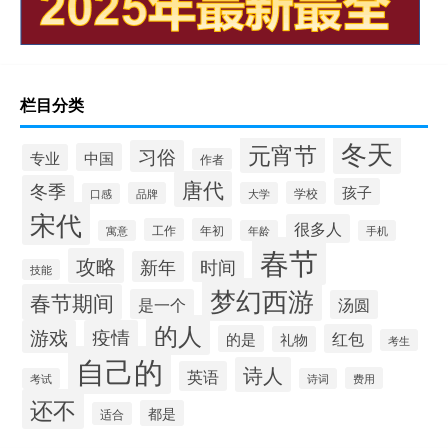
栏目分类
冬天
元宵节
习俗
中国
专业
作者
唐代
冬季
孩子
学校
品牌
大学
口感
宋代
很多人
工作
年初
寓意
年龄
手机
春节
攻略
新年
时间
技能
梦幻西游
春节期间
是一个
汤圆
的人
游戏
疫情
红包
的是
礼物
考生
自己的
诗人
英语
费用
考试
诗词
还不
都是
适合