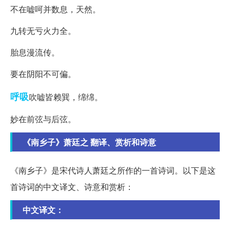
不在嘘呵并数息，天然。
九转无亏火力全。
胎息漫流传。
要在阴阳不可偏。
呼吸
吹嘘皆赖巽，绵绵。
妙在前弦与后弦。
《南乡子》萧廷之 翻译、赏析和诗意
《南乡子》是宋代诗人萧廷之所作的一首诗词。以下是这
首诗词的中文译文、诗意和赏析：
中文译文：