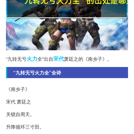
火力
宋代
“九转无亏
全”出自
萧廷之的《南乡子》。
“九转无亏火力全”全诗
《南乡子》
宋代 萧廷之
关锁自周天。
升降循环三寸田。