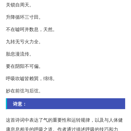
关锁自周天。
升降循环三寸田。
不在嘘呵并数息，天然。
九转无亏火力全。
胎息漫流传。
要在阴阳不可偏。
呼吸吹嘘皆赖巽，绵绵。
妙在前弦与后弦。
诗意：
这首诗词中表达了气的重要性和运转规律，以及与人体健
康息息相关的呼吸之道。作者通过描述呼吸的技巧和力