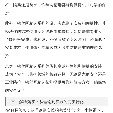
栏、隔离还是防护，铁丝网精选都能提供持久且可靠的保
护。
此外，铁丝网精选系列的设计考虑到了安装的便捷性。其
模块化的结构使得安装过程简单快捷，即使是非专业人士
也能轻松完成。这种设计不仅节省了安装时间，还降低了
安装成本，使得铁丝网精选成为各类防护需求的理想选
择。
总之，铁丝网精选系列凭借其卓越的性能和便捷的安装，
成为了安全与防护领域的极致选择。无论是家庭安全还是
工业防护，铁丝网精选都能提供可靠的解决方案，确保您
的安全无忧。
三、解释落实：从理论到实践的完美转化
在“解释落实：从理论到实践的完美转化”这一小标题下，