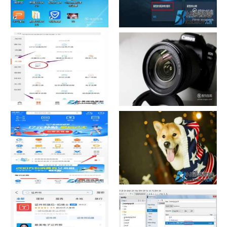
如何看认识QQ好友具体多少天
战网怎么修改昵称？
了
中国联通手机营业厅销户操作
摄影作品的欣赏方法
指引
支付宝怎么拍违章挣钱？
宠物定位器app开发可以解决哪
些问题？