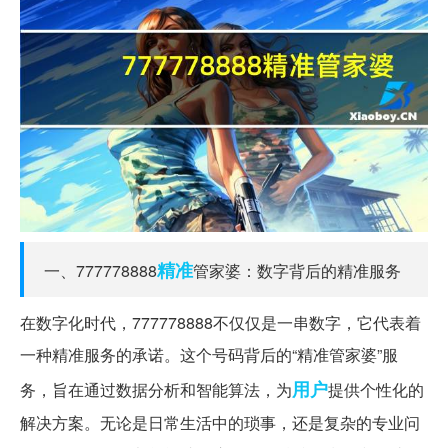
精准
一、777778888
管家婆：数字背后的精准服务
在数字化时代，777778888不仅仅是一串数字，它代表着
一种精准服务的承诺。这个号码背后的“精准管家婆”服
用户
务，旨在通过数据分析和智能算法，为
提供个性化的
解决方案。无论是日常生活中的琐事，还是复杂的专业问