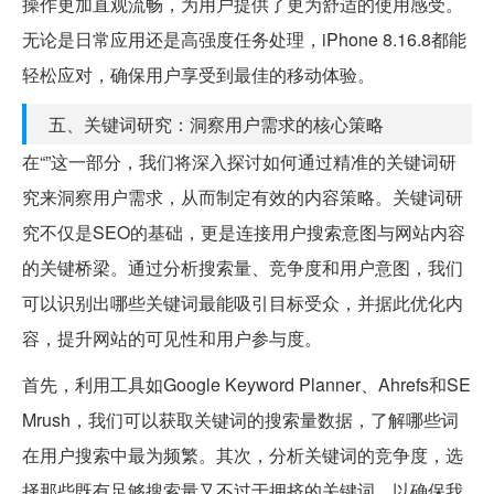
操作更加直观流畅，为用户提供了更为舒适的使用感受。
无论是日常应用还是高强度任务处理，iPhone 8.16.8都能
轻松应对，确保用户享受到最佳的移动体验。
五、关键词研究：洞察用户需求的核心策略
在“”这一部分，我们将深入探讨如何通过精准的关键词研
究来洞察用户需求，从而制定有效的内容策略。关键词研
究不仅是SEO的基础，更是连接用户搜索意图与网站内容
的关键桥梁。通过分析搜索量、竞争度和用户意图，我们
可以识别出哪些关键词最能吸引目标受众，并据此优化内
容，提升网站的可见性和用户参与度。
首先，利用工具如Google Keyword Planner、Ahrefs和SE
Mrush，我们可以获取关键词的搜索量数据，了解哪些词
在用户搜索中最为频繁。其次，分析关键词的竞争度，选
择那些既有足够搜索量又不过于拥挤的关键词，以确保我