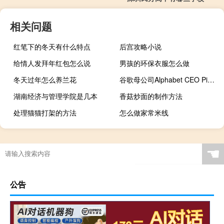
相关问题
红笔下的冬天有什么特点
后宫攻略小说
给情人发拜年红包怎么说
男孩的环保衣服怎么做
冬天过年怎么养兰花
谷歌母公司Alphabet CEO Pichai：公司对人工智能领域存在的机遇充满激情和信心对YouTube短视频业务的增长前景感到满意公司正在重整支出基础以便进行更多投资面向人工智能初创公司的云端业务有增长动能
湖南经济与管理学院是几本
香菇炒面的制作方法
处理猫猫打架的方法
怎么做家常米线
☚
公告