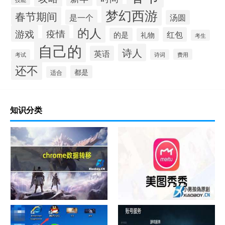
梦幻西游
春节期间
是一个
汤圆
的人
游戏
疫情
红包
的是
礼物
考生
自己的
诗人
英语
费用
考试
诗词
还不
都是
适合
知识分类
chrome数据转移
怎样给照片换背景