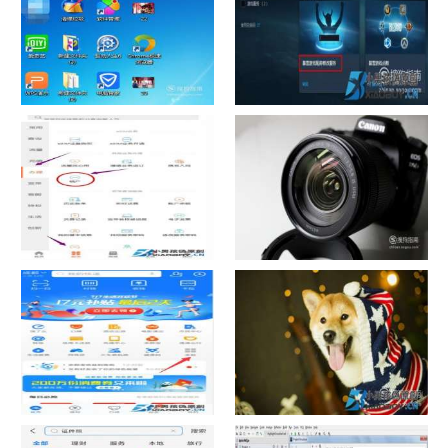
如何看认识QQ好友具体多少天
战网怎么修改昵称？
了
中国联通手机营业厅销户操作
摄影作品的欣赏方法
指引
支付宝怎么拍违章挣钱？
宠物定位器app开发可以解决哪