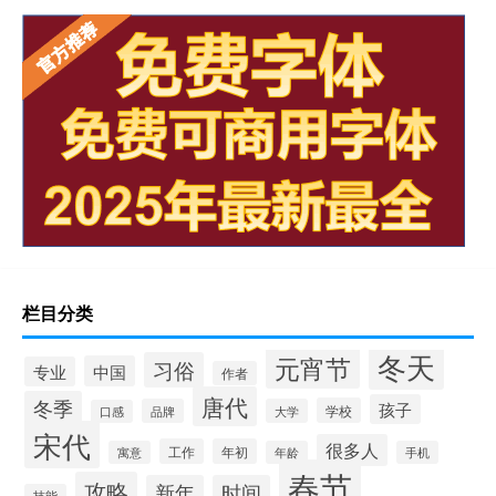
栏目分类
冬天
元宵节
习俗
中国
专业
作者
唐代
冬季
孩子
学校
品牌
大学
口感
宋代
很多人
工作
年初
寓意
年龄
手机
春节
攻略
新年
时间
技能