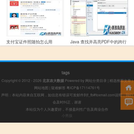
些问题？
支付宝证件照随拍怎么用
Java 查找并高亮PDF中的跨行
文本
tags
Copyright © 2012 - 2026
北京农大数据
Powered by
网站分类目录
|
精选推荐文章
|
网站地图
|
疑难解答
粤ICP备17114761号
声明：本站内容来自互联网，如信息有错误可发邮件到f_fb#foxmail.com说明，我们
会及时纠正，谢谢
本站仅为个人兴趣爱好，不接盈利性广告及商业合作
小男孩