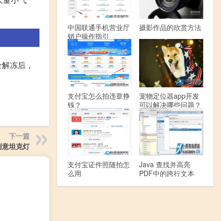
中国联通手机营业厅
摄影作品的欣赏方法
销户操作指引
全解冻后，
支付宝怎么拍违章挣
宠物定位器app开发
钱？
可以解决哪些问题？
下一篇
创意坦克灯
支付宝证件照随拍怎
Java 查找并高亮
么用
PDF中的跨行文本