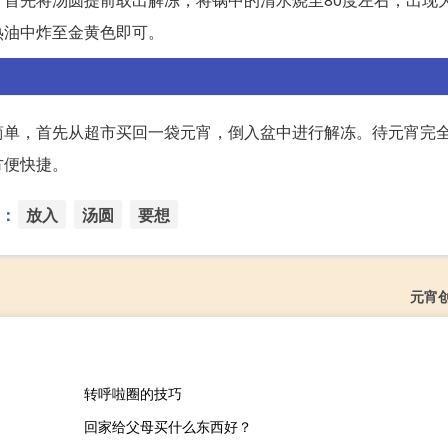
热油中炸至金黄色即可。
简单，首先从超市买回一袋元宵，倒入盆中进行解冻。待元宵完
方便快捷。
：
放入
汤圆
要想
元宵
转呼啦圈的技巧
回家给父母买什么东西好？