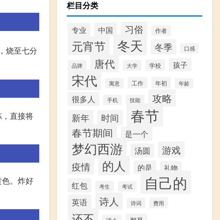
栏目分类
习俗
中国
专业
作者
冬天
元宵节
冬季
口感
油，烧至七分
唐代
孩子
学校
品牌
大学
宋代
工作
年初
寓意
年龄
攻略
很多人
手机
技能
春节
冻，直接将
新年
时间
春节期间
是一个
梦幻西游
游戏
汤圆
的人
疫情
的是
礼物
自己的
黄色。炸好
红包
考生
考试
诗人
英语
费用
诗词
还不
都是