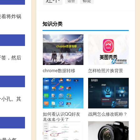
适合
接着将炸锅
知识分类
牙签，然后
chrome数据转移
怎样给照片换背景
个小孔。其
如何看认识QQ好友
战网怎么修改昵称？
具体多少天了
大量小气