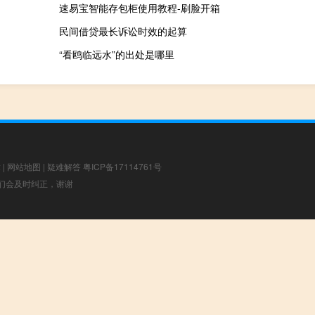
速易宝智能存包柜使用教程-刷脸开箱
民间借贷最长诉讼时效的起算
“看鸥临远水”的出处是哪里
章
|
网站地图
|
疑难解答
粤ICP备17114761号
，我们会及时纠正，谢谢