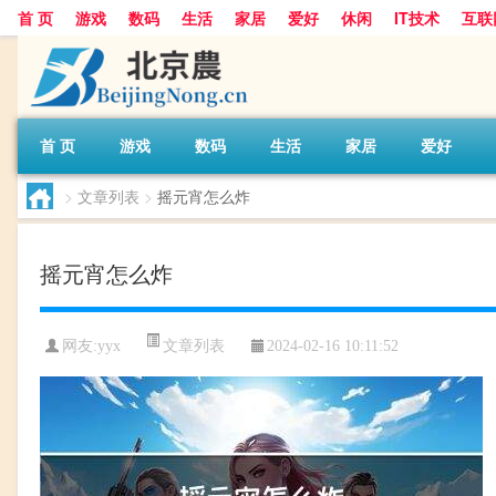
首 页
游戏
数码
生活
家居
爱好
休闲
IT技术
互联
首 页
游戏
数码
生活
家居
爱好
>
文章列表
>
摇元宵怎么炸
摇元宵怎么炸
文章列表
网友:
yyx
2024-02-16 10:11:52