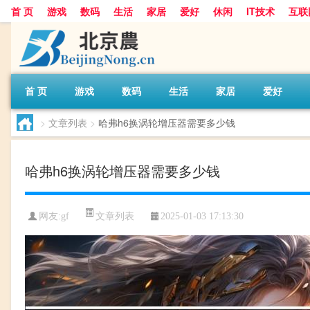
首 页
游戏
数码
生活
家居
爱好
休闲
IT技术
互联
首 页
游戏
数码
生活
家居
爱好
>
文章列表
>
哈弗h6换涡轮增压器需要多少钱
哈弗h6换涡轮增压器需要多少钱
文章列表
网友:
gf
2025-01-03 17:13:30