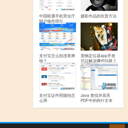
中国联通手机营业厅
摄影作品的欣赏方法
销户操作指引
支付宝怎么拍违章挣
宠物定位器app开发
钱？
可以解决哪些问题？
支付宝证件照随拍怎
Java 查找并高亮
么用
PDF中的跨行文本