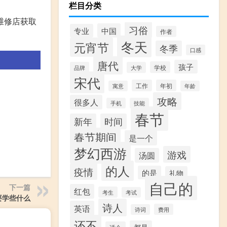
栏目分类
维修店获取
习俗
中国
专业
作者
冬天
元宵节
冬季
口感
唐代
孩子
学校
品牌
大学
宋代
工作
年初
寓意
年龄
攻略
很多人
手机
技能
春节
新年
时间
春节期间
是一个
梦幻西游
游戏
汤圆
的人
疫情
的是
礼物
自己的
下一篇
红包
考生
考试
要学些什么
诗人
英语
费用
诗词
还不
都是