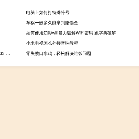
电脑上如何打特殊符号
车祸一般多久能拿到赔偿金
如何使用幻影wifi暴力破解WiFi密码 跑字典破解
小米电视怎么外接音响教程
AVS Video Editor V9.0.3.333 官方版（AVS Video Editor V9.0.3.333 官方版功能简介）
零失败口水鸡，轻松解决吃饭问题