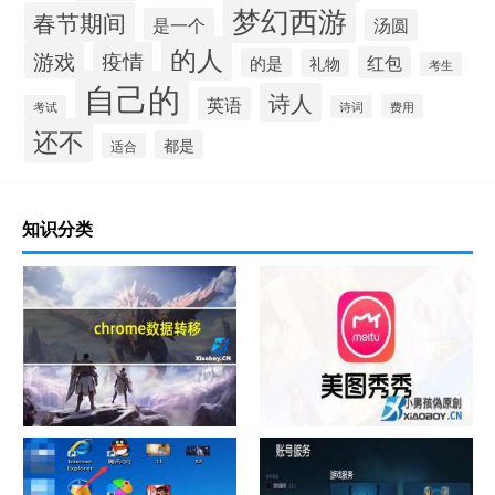
梦幻西游
春节期间
是一个
汤圆
的人
游戏
疫情
红包
的是
礼物
考生
自己的
诗人
英语
费用
考试
诗词
还不
都是
适合
知识分类
chrome数据转移
怎样给照片换背景