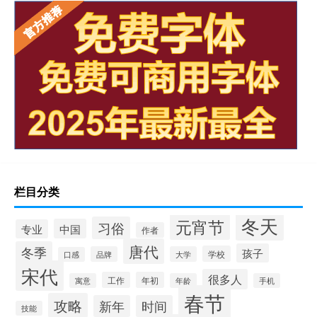
栏目分类
冬天
元宵节
习俗
中国
专业
作者
唐代
冬季
孩子
学校
品牌
大学
口感
宋代
很多人
工作
年初
寓意
年龄
手机
春节
攻略
新年
时间
技能