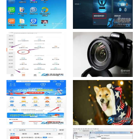
如何看认识QQ好友具体多少天
战网怎么修改昵称？
了
中国联通手机营业厅销户操作
摄影作品的欣赏方法
指引
支付宝怎么拍违章挣钱？
宠物定位器app开发可以解决哪
些问题？