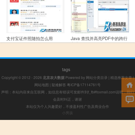
支付宝证件照随拍怎么用
Java 查找并高亮PDF中的跨行
文本
tags
Copyright © 2012 - 2026
北京农大数据
Powered by
网站分类目录
|
精选推荐文章
|
网站地图
|
疑难解答
粤ICP备17114761号
声明：本站内容来自互联网，如信息有错误可发邮件到f_fb#foxmail.com说明，我们
会及时纠正，谢谢
本站仅为个人兴趣爱好，不接盈利性广告及商业合作
小男孩