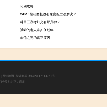
化四攻略
Win10控制面板没有家庭组怎么解决？
科目三夜考灯光有那几种？
孤独的老人该如何过年
华佗之死的真正原因
章
|
网站地图
|
疑难解答
粤ICP备17114761号
，我们会及时纠正，谢谢