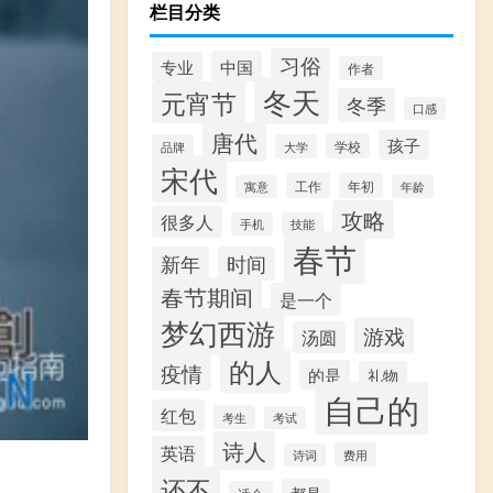
栏目分类
习俗
中国
专业
作者
冬天
元宵节
冬季
口感
唐代
孩子
学校
品牌
大学
宋代
工作
年初
寓意
年龄
攻略
很多人
手机
技能
春节
新年
时间
春节期间
是一个
梦幻西游
游戏
汤圆
的人
疫情
的是
礼物
自己的
红包
考生
考试
诗人
英语
费用
诗词
还不
都是