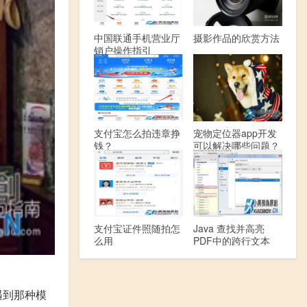
中国联通手机营业厅
摄影作品的欣赏方法
销户操作指引
支付宝怎么拍违章挣
宠物定位器app开发
钱？
可以解决哪些问题？
支付宝证件照随拍怎
Java 查找并高亮
么用
PDF中的跨行文本
遇到那种模