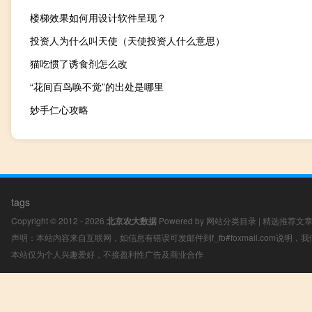
楼梯效果如何用设计软件呈现？
投资人为什么叫天使（天使投资人什么意思）
猫吃惯了诱食剂怎么改
“花间百鸟唤不觉”的出处是哪里
妙手仁心攻略
tags
Copyright © 2012 - 2026
北京农大数据
Powered by
网站分类目录
|
精选推荐文
声明：本站内容来自互联网，如信息有错误可发邮件到f_fb#foxmail.com说明
本站仅为个人兴趣爱好，不接盈利性广告及商业合作