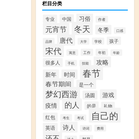
栏目分类
习俗
中国
专业
作者
冬天
元宵节
冬季
口感
唐代
孩子
学校
品牌
大学
宋代
工作
年初
寓意
年龄
攻略
很多人
手机
技能
春节
新年
时间
春节期间
是一个
梦幻西游
游戏
汤圆
的人
疫情
的是
礼物
自己的
红包
考生
考试
诗人
英语
费用
诗词
还不
都是