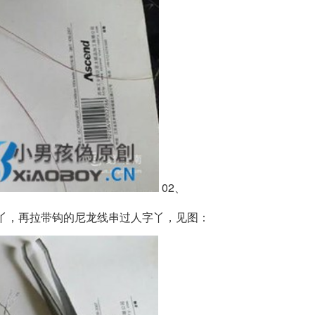
02、
丫，再拉带钩的尼龙线串过人字丫，见图：