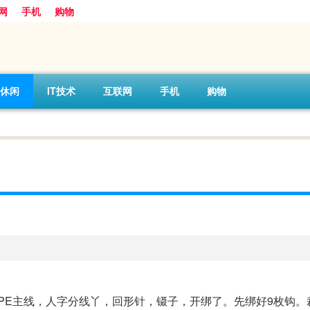
网
手机
购物
休闲
IT技术
互联网
手机
购物
#八编PE主线，人字分线丫，回形针，镊子，开绑了。先绑好9枚钩