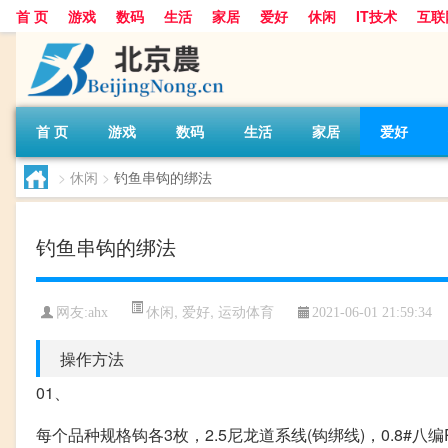
首 页
游戏
数码
生活
家居
爱好
休闲
IT技术
互联
首 页
游戏
数码
生活
家居
爱好
>
休闲
>
钓鱼串钩的绑法
钓鱼串钩的绑法
休闲
,
爱好
,
运动体育
网友:
ahx
2021-06-01 21:59:34
操作方法
01、
每个品种规格钩各3枚，2.5尼龙道系线(钩绑线)，0.8