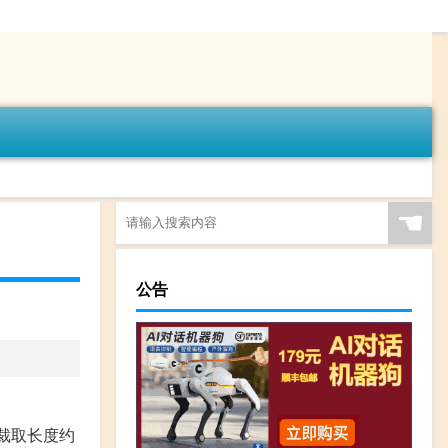
☚
公告
。裁取长度约