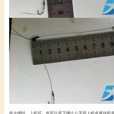
依次绑结，上铅坨，也可以底下绑个八字环上铅皮座挂铅