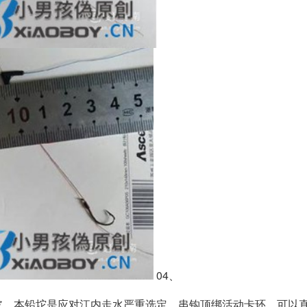
04、
皮，本铅坨是应对江内走水严重选定，串钩顶绑活动卡环，可以