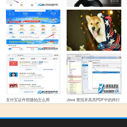
中国联通手机营业厅销户操作
摄影作品的欣赏方法
指引
支付宝怎么拍违章挣钱？
宠物定位器app开发可以解决哪
些问题？
支付宝证件照随拍怎么用
Java 查找并高亮PDF中的跨行
文本