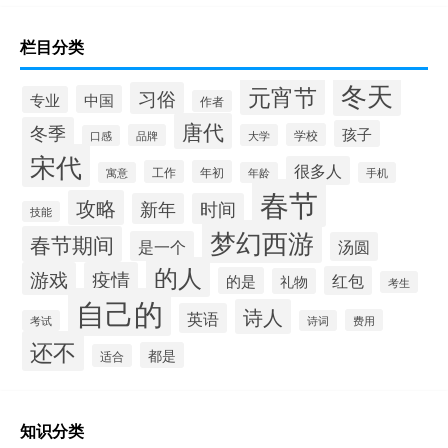
栏目分类
冬天
元宵节
习俗
中国
专业
作者
唐代
冬季
孩子
学校
品牌
大学
口感
宋代
很多人
工作
年初
寓意
年龄
手机
春节
攻略
新年
时间
技能
梦幻西游
春节期间
是一个
汤圆
的人
游戏
疫情
红包
的是
礼物
考生
自己的
诗人
英语
费用
考试
诗词
还不
都是
适合
知识分类