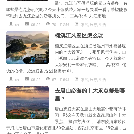
衢”。九江市可供游玩的景点有很多，有
哪些景点是必玩的呢？今天小编就带大家一起去看一看，希望能够
帮助到去九江旅游的游客朋友们。 工具/材料 九江市地
shj
08-28
79
256
家居
,
旅行
,
生活
楠溪江风景区怎么玩
楠溪江景区是在浙江省温州市永嘉县境
内的七大景区之一，那里风景优美，山
川秀丽，非常适合去游玩，今天就来给
大家安利一些游玩攻略。 工具/材料 ·愉
快的心情、旅游必备品 温馨提示 01、
shj
08-28
87
893
家居
,
旅行
,
生活
去唐山必游的十大景点都是哪
里？
唐山想必大家在唐山大地震中都有所耳
闻，那么今天我们就来说说唐山的十大
景点。 操作方法 01、 清东陵清东陵位
于河北省唐山市遵化市西北30公里处，西距北京市区125公里，占
地80平方公里。是中国