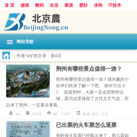
首 页
游戏
数码
生活
家居
爱好
休闲
IT技术
互联网
手机
购物
网站导航
>
作者“shj”的文章
- 第4页
荆州有哪些景点值得一游？
荆州有哪些景点值得一游？感兴趣的小
伙伴们快来了解一下吧。 操作方法 0
1、 说道荆州，大家一定会想荆州古
城，因为这里保留了古代文艺气息，所
以来了荆州，一定要去看看。
shj
08-29
86
407
家居
,
旅行
,
生活
已出票的火车票怎么退票
有时候火车票已经取出来了，那么该如