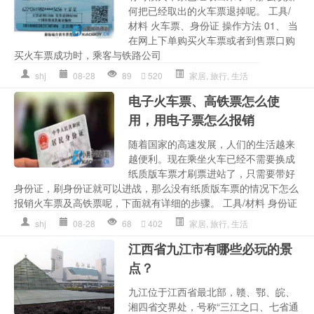
何把已经取出的火车票退掉呢。 工具/
材料 火车票、身份证 操作方法 01、 当
在网上下单购买火车票或者到售票口购
买火车票成功时，乘客与铁路公司
shj
08-28
89
520
家居
,
旅行
,
生活
电子火车票、高铁票怎么使
用，用电子票怎么报销
随着国家的高速发展，人们的生活越来
越便利。现在乘坐火车已经不需要换成
纸质版车票才刷票进站了，只需要带好
身份证，刷身份证就可以进战，那么没有纸质版车票的情况下怎么
报销火车票及高铁票呢，下面就有详细的步骤。 工具/材料 身份证
shj
08-28
68
402
家居
,
旅行
,
生活
江西省九江市有哪些必玩的景
点？
九江位于江西省最北部，赣、鄂、皖、
湘四省交界处，号称“三江之口、七省通