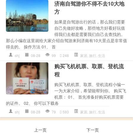
济南自驾游你不得不去10大地
方
如果是自驾游出行的话，那么我们需要
自己先做好攻略，那些地方好看好玩值
得我们去都是需要我们自己去查找的。
那么小编在这里就给大家介绍自驾游来到济南有10大景点是非常值
得去的。 操作方法 01、 首
shj
08-28
99
248
家居
,
旅行
,
生活
购买飞机机票、取票、登机流
程
购买飞机机票、取票、登机流程小编一
一为大家介绍，希望能帮到你。 购买飞
机票： 01、 首先准备好购买机票需要
的证件。 02、 你可以下载各
shj
08-28
79
593
家居
,
旅行
,
生活
上一页
下一页