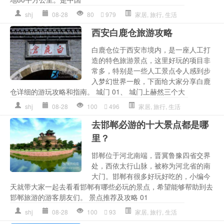
shj
08-28
80
979
家居
,
旅行
,
生活
西安白鹿仓旅游攻略
白鹿仓位于西安市境内，是一座人工打
造的特色旅游景点，这里好玩的项目非
常多，特别是一些人工景点令人感到步
入梦幻世界一般，下面给大家分享白鹿
仓详细的游玩攻略和指南。 城门 01、 城门上赫然三个大
shj
08-28
100
496
家居
,
旅行
,
生活
去邯郸必游的十大景点都是哪
里？
邯郸位于河北南端，晋冀鲁豫四省交界
处，西依太行山脉，被称为河北省的南
大门。邯郸有很多好玩好吃的，小编今
天就带大家一起去看看邯郸有哪些必玩的景点，希望能够帮助到去
邯郸旅游的游客朋友们。 景点推荐及攻略 01
shj
08-28
100
93
家居
,
旅行
,
生活