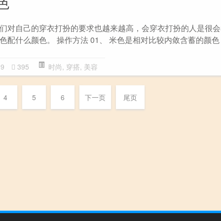
色
们对自己的穿衣打扮的要求也越来越高，会穿衣打扮的人是很会
配什么颜色。 操作方法 01、 米色是相对比较内敛含蓄的颜色
09
395
时尚
,
穿搭
,
美容
4
5
6
下一页
尾页