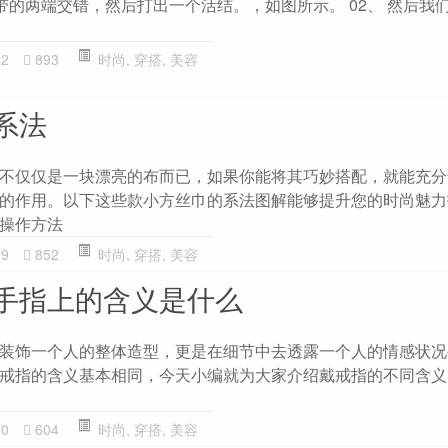
鞋带的两端交错，然后打出一个活结。，如图所示。 02、 然后我
12
893
时尚
,
穿搭
,
美容
系法
不仅仅是一块漂亮的布而已，如果你能将其巧妙搭配，就能充分
的作用。以下这些款小方丝巾的系法图解能够提升您的时尚魅力
 操作方法
19
852
时尚
,
穿搭
,
美容
手指上的含义是什么
装饰一个人的整体造型，更是在细节中去透露一个人的情感状况
戒指的含义基本相同，今天小编就为大家介绍戴戒指的不同含义
00
604
时尚
,
穿搭
,
美容