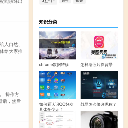
适合
配能演绎出
知识分类
给人自然、
体给大家推
chrome数据转移
怎样给照片换背景
。 操作方
背后，然后
如何看认识QQ好友
战网怎么修改昵称？
具体多少天了