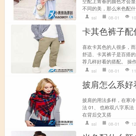
空配上青春的颜色才会显
不同的美，那么米色配什
ssl
08-01
1
卡其色裤子配
喜欢卡其色的人很多，而
舒适、卡其裤子是百搭的
荐几样好看的搭配。 操
ssl
08-01
1
披肩怎么系好
披肩的用法多样，在寒冷
法 01、 也称双八字
在背后交叉搭
ssl
08-01
1