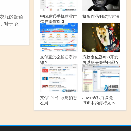
中国联通手机营业厅
摄影作品的欣赏方法
衣服的配色
销户操作指引
，对于 女
支付宝怎么拍违章挣
宠物定位器app开发
钱？
可以解决哪些问题？
支付宝证件照随拍怎
Java 查找并高亮
么用
PDF中的跨行文本