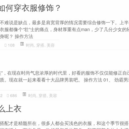
如何穿衣服修饰？
不难说是缺点，最多是肩宽背厚的情况需要综合修饰一下。上半
衣服都像个“壮”士的痛点，身材厚重有点man，少了几分少女的
身呢？ 操作方法
3
108
时尚
,
穿搭
,
美容
装”，在现在时尚气息浓厚的时代里，好看的服饰不仅仅能修正自
质。现在就一起来看看十大品牌男装吧。 操作方法 01、 劲霸
32
686
时尚
,
穿搭
,
美容
么上衣
搭配才是精髓所在，很多人都会买浅色的衣服，和这个季节很搭