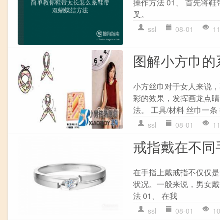
操作方法 01、 首先将
叉。
ssl
08-01
1
图解小方巾的
小方丝巾对于女人来说，
彩的效果，发挥画龙点睛
法。 工具/材料 丝巾一条
ssl
08-01
1
戒指戴在不同
在手指上戴戒指不仅仅是
状况。一般来说，男女戴
法 01、 在我
ssl
08-01
1