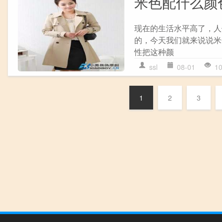
米色配什么颜
现在的生活水平高了，人
的，今天我们就来说说米色
性把这种颜
ssl
08-01
1
1
2
3