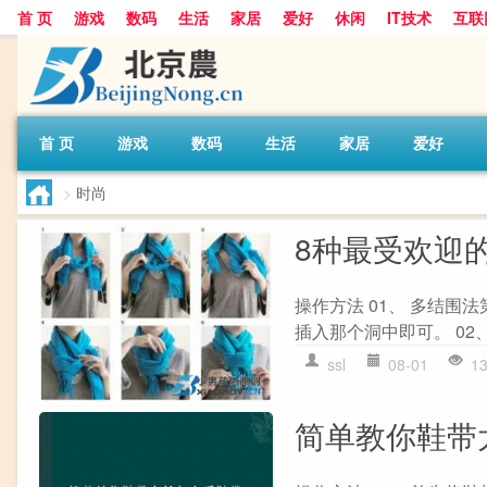
首 页
游戏
数码
生活
家居
爱好
休闲
IT技术
互联
首 页
游戏
数码
生活
家居
爱好
>
时尚
8种最受欢迎
操作方法 01、 多结
插入那个洞中即可。 02
ssl
08-01
1
简单教你鞋带