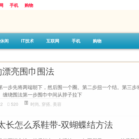
网
手机
购物
休闲
IT技术
互联网
手机
购物
的漂亮围巾围法
围法第一步先将两端朝下，然后围一个圈。第二步扭一个结。第三步
、 缠绕围法第一步围巾中间从脖子拉下
32
520
时尚
,
穿搭
,
美容
太长怎么系鞋带-双蝴蝶结方法