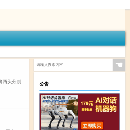
☚
将两头分别
公告