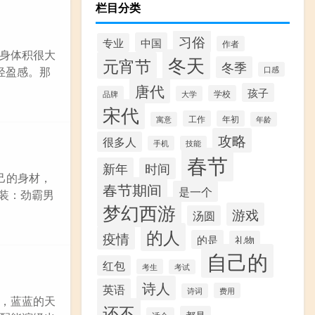
栏目分类
习俗
中国
专业
作者
身体积很大
冬天
元宵节
冬季
轻盈感。那
口感
唐代
孩子
学校
品牌
大学
宋代
工作
年初
寓意
年龄
攻略
很多人
手机
技能
春节
新年
时间
己的身材，
春节期间
是一个
男装：劲霸男
梦幻西游
游戏
汤圆
的人
疫情
的是
礼物
自己的
红包
考生
考试
诗人
英语
费用
诗词
，蓝蓝的天
还不
都是