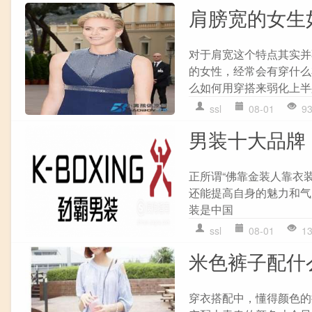
肩膀宽的女生
对于肩宽这个特点其实并
的女性，经常会有穿什么
么如何用穿搭来弱化上半
ssl
08-01
9
男装十大品牌
正所谓“佛靠金装人靠衣
还能提高自身的魅力和气
装是中国
ssl
08-01
1
米色裤子配什
穿衣搭配中，懂得颜色的