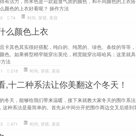
得有活力，而米色是一款超显气质的颜色，和不同颜色的上衣搭
么颜色的上衣好看呢？ 操作方法
00
74
时尚
,
穿搭
,
美容
什么颜色上衣
且卡其色其实很好搭配，纯白的、纯黑的、绿色、条纹的等等，
颜色。如果裤型稍窄能穿出英伦，稍宽能穿出嘻哈风；这里就具
作方法
11
218
时尚
,
穿搭
,
美容
看,十二种系法让你美翻这个冬天！
的冬天，能够给我们带来温暖，接下来就教大家冬天的围巾系法
系法，这种系法是最简单的。首先从中间分开把围巾两边交叉后搭到
23
471
时尚
,
穿搭
,
美容