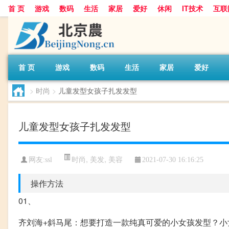
首 页
游戏
数码
生活
家居
爱好
休闲
IT技术
互联
首 页
游戏
数码
生活
家居
爱好
>
时尚
>
儿童发型女孩子扎发发型
儿童发型女孩子扎发发型
时尚
,
美发
,
美容
网友:
ssl
2021-07-30 16:16:25
操作方法
01、
齐刘海+斜马尾：想要打造一款纯真可爱的小女孩发型？