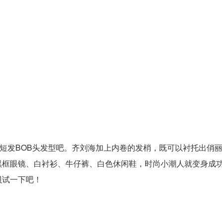
款短发BOB头发型吧。齐刘海加上内卷的发梢，既可以衬托出俏
黑框眼镜、白衬衫、牛仔裤、白色休闲鞋，时尚小潮人就变身成
贝试一下吧！