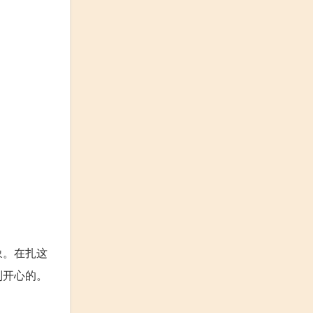
象。在扎这
别开心的。