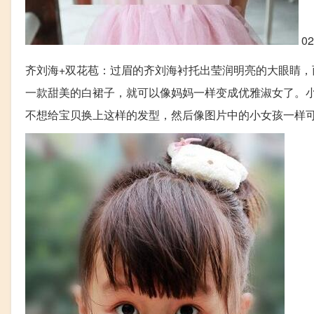
0
齐刘海+双花苞：过眉的齐刘海衬托出莹润明亮的大眼睛
一款甜美的白裙子，就可以像妈妈一样变成优雅淑女了。
不想给宝贝换上这样的发型，然后像图片中的小女孩一样