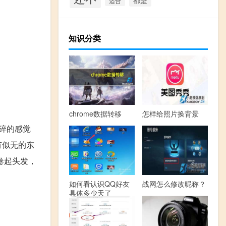
适合
知识分类
chrome数据转移
怎样给照片换背景
碎的感觉
有似无的东
卷起头发，
如何看认识QQ好友
战网怎么修改昵称？
具体多少天了