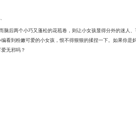
2、
，而脑后两个小巧又蓬松的花苞卷，则让小女孩显得分外的迷人、
小编看到粉嫩可爱的小女孩，恨不得狠狠的揉捏一下。如果你是
可爱无邪吗？