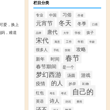
栏目分类
习俗
中国
专业
作者
冬天
元宵节
冬季
可爱，换上
口感
唐代
妈妈，难道
孩子
学校
品牌
大学
宋代
工作
年初
寓意
年龄
攻略
很多人
手机
技能
春节
新年
时间
春节期间
是一个
梦幻西游
游戏
汤圆
的人
疫情
的是
礼物
自己的
红包
考生
考试
诗人
英语
费用
诗词
还不
都是