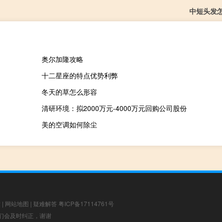
中短头发
奥尔加隆攻略
十二星座的特点优势利弊
冬天的草怎么形容
清研环境：拟2000万元-4000万元回购公司股份
美的空调如何除尘
章
|
网站地图
|
疑难解答
粤ICP备17114761号
，我们会及时纠正，谢谢