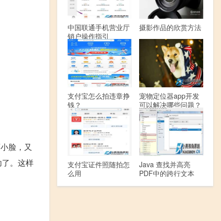
中国联通手机营业厅
摄影作品的欣赏方法
销户操作指引
支付宝怎么拍违章挣
宠物定位器app开发
钱？
可以解决哪些问题？
丽小脸，又
功了。这样
支付宝证件照随拍怎
Java 查找并高亮
么用
PDF中的跨行文本