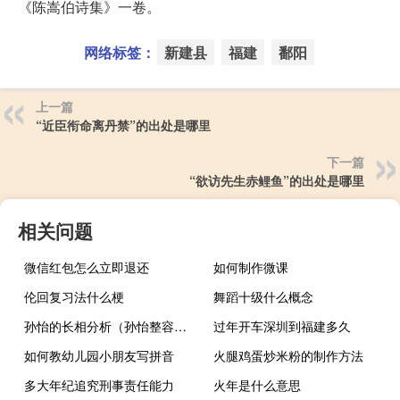
《陈嵩伯诗集》一卷。
网络标签：
新建县
福建
鄱阳
上一篇
“近臣衔命离丹禁”的出处是哪里
下一篇
“欲访先生赤鲤鱼”的出处是哪里
相关问题
微信红包怎么立即退还
如何制作微课
伦回复习法什么梗
舞蹈十级什么概念
孙怡的长相分析（孙怡整容前后）
过年开车深圳到福建多久
如何教幼儿园小朋友写拼音
火腿鸡蛋炒米粉的制作方法
多大年纪追究刑事责任能力
火年是什么意思