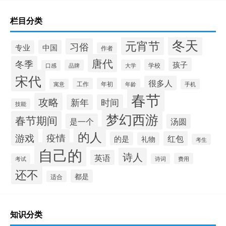
栏目分类
冬天
元宵节
习俗
中国
专业
作者
唐代
冬季
孩子
学校
品牌
大学
口感
宋代
很多人
工作
年初
寓意
年龄
手机
春节
攻略
新年
时间
技能
梦幻西游
春节期间
是一个
汤圆
的人
游戏
疫情
红包
的是
礼物
考生
自己的
诗人
英语
费用
考试
诗词
还不
都是
适合
知识分类