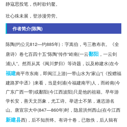
静寇思投笔，伤时欲钓鳌。
壮心殊未展，登涉漫劳劳。
作者简介(陈陶)
陈陶(约公元812—约885年)：字嵩伯，号三教布衣。《全
鄱阳
唐诗》卷七百四十五“陈陶”传作“岭南(一云
，一云剑
浦)人”。然而从其《闽川梦归》等诗题，以及称建水(在今
福建
南平市东南，即闽江上游)一带山水为“家山”(《投赠福
建路罗中丞》)来看，当是剑浦(今福建南平)人，而岭南(今
广东广西一带)或鄱阳(今江西波阳)只是他的祖籍。早年游
学长安，善天文历象，尤工诗。举进士不第，遂恣游名
山。唐宣宗大中(847—860年)时，隐居洪州西山(在今江西
新建县
西)，后不知所终。有诗十卷，已散佚，后人辑有