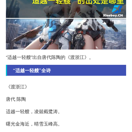
“适越一轻艘”出自唐代陈陶的《渡浙江》。
“适越一轻艘”全诗
《渡浙江》
唐代 陈陶
适越一轻艘，凌兢截鹭涛。
曙光金海近，晴雪玉峰高。