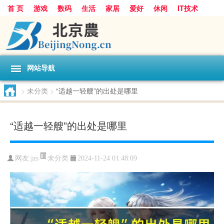
首 页
游戏
数码
生活
家居
爱好
休闲
IT技术
互联网
手机
购物
网站导航
>
未分类
>
“适越一轻艘”的出处是哪里
“适越一轻艘”的出处是哪里
未分类
网友:
jzs
2024-11-24 01:48:09