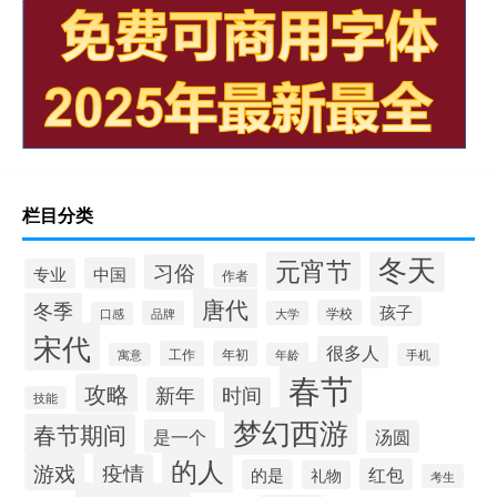
栏目分类
冬天
元宵节
习俗
中国
专业
作者
唐代
冬季
孩子
学校
品牌
大学
口感
宋代
很多人
工作
年初
寓意
年龄
手机
春节
攻略
新年
时间
技能
梦幻西游
春节期间
是一个
汤圆
的人
游戏
疫情
红包
的是
礼物
考生