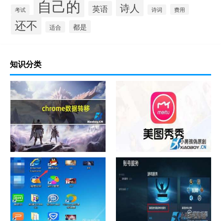
自己的
诗人
英语
费用
考试
诗词
还不
都是
适合
知识分类
chrome数据转移
怎样给照片换背景