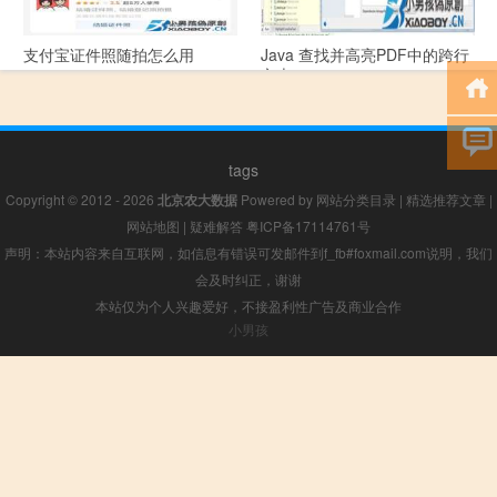
支付宝证件照随拍怎么用
Java 查找并高亮PDF中的跨行
文本
tags
Copyright © 2012 - 2026
北京农大数据
Powered by
网站分类目录
|
精选推荐文章
|
网站地图
|
疑难解答
粤ICP备17114761号
声明：本站内容来自互联网，如信息有错误可发邮件到f_fb#foxmail.com说明，我们
会及时纠正，谢谢
本站仅为个人兴趣爱好，不接盈利性广告及商业合作
小男孩