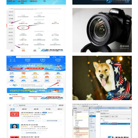
如何看认识QQ好友具体多少天
战网怎么修改昵称？
了
中国联通手机营业厅销户操作
摄影作品的欣赏方法
指引
支付宝怎么拍违章挣钱？
宠物定位器app开发可以解决哪
些问题？